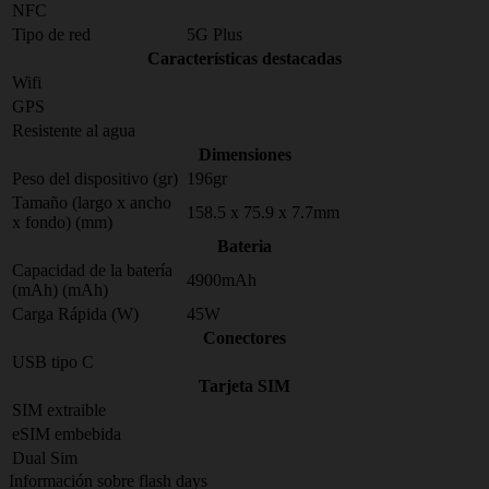
NFC
Tipo de red
5G Plus
Características destacadas
Wifi
GPS
Resistente al agua
Dimensiones
Peso del dispositivo (gr)
196gr
Tamaño (largo x ancho
158.5 x 75.9 x 7.7mm
x fondo) (mm)
Bateria
Capacidad de la batería
4900mAh
(mAh) (mAh)
Carga Rápida (W)
45W
Conectores
USB tipo C
Tarjeta SIM
SIM extraible
eSIM embebida
Dual Sim
Información sobre flash days