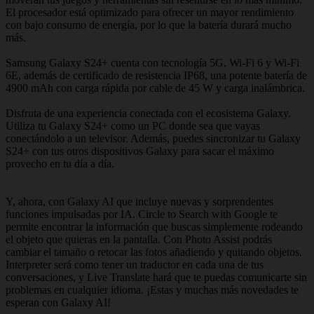
El procesador está optimizado para ofrecer un mayor rendimiento
con bajo consumo de energía, por lo que la batería durará mucho
más.
Samsung Galaxy S24+ cuenta con tecnología 5G, Wi-Fi 6 y Wi-Fi
6E, además de certificado de resistencia IP68, una potente batería de
4900 mAh con carga rápida por cable de 45 W y carga inalámbrica.
Disfruta de una experiencia conectada con el ecosistema Galaxy.
Utiliza tu Galaxy S24+ como un PC donde sea que vayas
conectándolo a un televisor. Además, puedes sincronizar tu Galaxy
S24+ con tus otros dispositivos Galaxy para sacar el máximo
provecho en tu día a día.
Y, ahora, con Galaxy AI que incluye nuevas y sorprendentes
funciones impulsadas por IA. Circle to Search with Google te
permite encontrar la información que buscas simplemente rodeando
el objeto que quieras en la pantalla. Con Photo Assist podrás
cambiar el tamaño o retocar las fotos añadiendo y quitando objetos.
Interpreter será como tener un traductor en cada una de tus
conversaciones, y Live Translate hará que te puedas comunicarte sin
problemas en cualquier idioma. ¡Estas y muchas más novedades te
esperan con Galaxy AI!