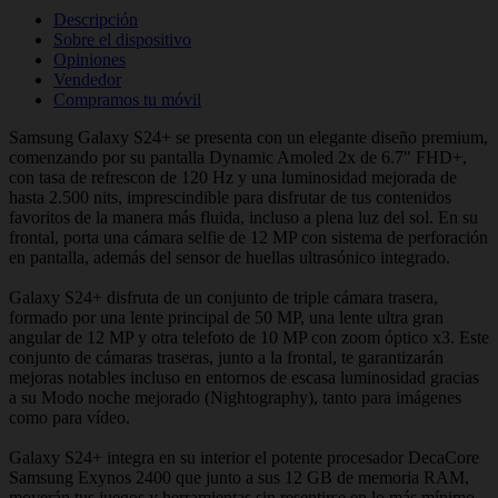
Descripción
Sobre el dispositivo
Opiniones
Vendedor
Compramos tu móvil
Samsung Galaxy S24+ se presenta con un elegante diseño premium,
comenzando por su pantalla Dynamic Amoled 2x de 6.7" FHD+,
con tasa de refrescon de 120 Hz y una luminosidad mejorada de
hasta 2.500 nits, imprescindible para disfrutar de tus contenidos
favoritos de la manera más fluida, incluso a plena luz del sol. En su
frontal, porta una cámara selfie de 12 MP con sistema de perforación
en pantalla, además del sensor de huellas ultrasónico integrado.
Galaxy S24+ disfruta de un conjunto de triple cámara trasera,
formado por una lente principal de 50 MP, una lente ultra gran
angular de 12 MP y otra telefoto de 10 MP con zoom óptico x3. Este
conjunto de cámaras traseras, junto a la frontal, te garantizarán
mejoras notables incluso en entornos de escasa luminosidad gracias
a su Modo noche mejorado (Nightography), tanto para imágenes
como para vídeo.
Galaxy S24+ integra en su interior el potente procesador DecaCore
Samsung Exynos 2400 que junto a sus 12 GB de memoria RAM,
moverán tus juegos y herramientas sin resentirse en lo más mínimo.