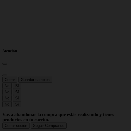
Atención
Cerrar
Guardar cambios
No
Sí
No
Sí
No
Sí
No
Sí
Vas a abandonar la compra que estás realizando y tienes
productos en tu carrito.
Cerrar sesión
Seguir Comprando