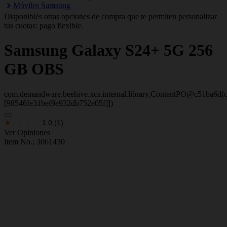
Móviles Samsung
Disponibles otras opciones de compra que te permiten personalizar
tus cuotas: pago flexible.
Samsung
Galaxy S24+ 5G 256
GB OBS
com.demandware.beehive.xcs.internal.library.ContentPO@c51ba6d(c
[98546fe31bef9e932db752e05f]])
1.0
(1)
Ver Opiniones
Item No.;
3061430