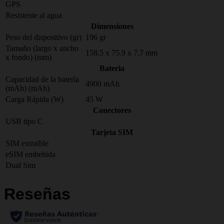
GPS
Resistente al agua
Dimensiones
Peso del dispositivo (gr)
196 gr
Tamaño (largo x ancho
158.5 x 75.9 x 7.7 mm
x fondo) (mm)
Bateria
Capacidad de la batería
4900 mAh
(mAh) (mAh)
Carga Rápida (W)
45 W
Conectores
USB tipo C
Tarjeta SIM
SIM extraible
eSIM embebida
Dual Sim