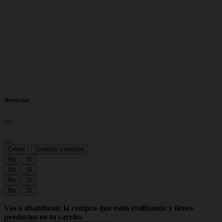
Atención
Cerrar
Guardar cambios
No
Sí
No
Sí
No
Sí
No
Sí
Vas a abandonar la compra que estás realizando y tienes
productos en tu carrito.