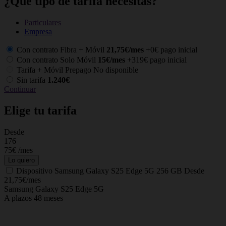
¿Qué tipo de tarifa necesitas?
Particulares
Empresa
Con contrato Fibra + Móvil
21,75€/mes
+0€ pago inicial
Con contrato Solo Móvil
15€/mes
+319€ pago inicial
Tarifa + Móvil Prepago
No disponible
Sin tarifa
1.240€
Continuar
Elige tu tarifa
Desde
C
176
75€
/mes
Lo quiero
Dispositivo
Samsung Galaxy S25 Edge 5G 256 GB
Desde
21,75€/mes
Samsung Galaxy S25 Edge 5G
A plazos 48 meses