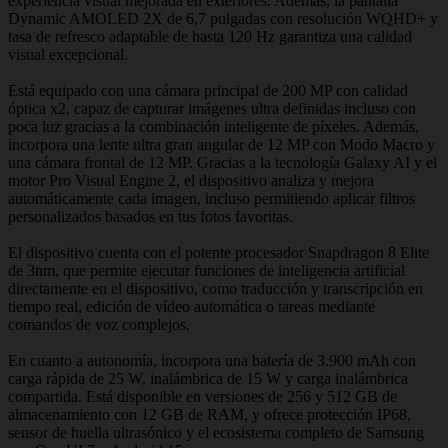
experiencia visual mejorada en exteriores. Además, la pantalla
Dynamic AMOLED 2X de 6,7 pulgadas con resolución WQHD+ y
tasa de refresco adaptable de hasta 120 Hz garantiza una calidad
visual excepcional.
Está equipado con una cámara principal de 200 MP con calidad
óptica x2, capaz de capturar imágenes ultra definidas incluso con
poca luz gracias a la combinación inteligente de píxeles. Además,
incorpora una lente ultra gran angular de 12 MP con Modo Macro y
una cámara frontal de 12 MP. Gracias a la tecnología Galaxy AI y el
motor Pro Visual Engine 2, el dispositivo analiza y mejora
automáticamente cada imagen, incluso permitiendo aplicar filtros
personalizados basados en tus fotos favoritas.
El dispositivo cuenta con el potente procesador Snapdragon 8 Elite
de 3nm, que permite ejecutar funciones de inteligencia artificial
directamente en el dispositivo, como traducción y transcripción en
tiempo real, edición de vídeo automática o tareas mediante
comandos de voz complejos.
En cuanto a autonomía, incorpora una batería de 3.900 mAh con
carga rápida de 25 W, inalámbrica de 15 W y carga inalámbrica
compartida. Está disponible en versiones de 256 y 512 GB de
almacenamiento con 12 GB de RAM, y ofrece protección IP68,
sensor de huella ultrasónico y el ecosistema completo de Samsung