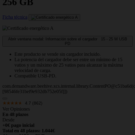
256 GB
Ficha técnica
Abrir ventana modal: Información sobre el cargador
15 - 25
W
USB
PD
Este producto se vende sin cargador incluido.
La potencia del cargador debe ser entre un mínimo de 15
vatios y un máximo de 25 vatios para alcanzar la máxima
velocidad de carga.
Compatible USB-PD.
com.demandware.beehive.xcs.internal.library.ContentPO@c51ba6d(c
[98546fe31bef9e932db752e05f]])
4.7
(862)
Ver Opiniones
En 48 plazos
Desde
+0€ pago inicial
Total en 48 plazos: 1.044€