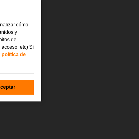
analizar cómo
tenidos y
bitos de
 acceso, etc) Si
a
política de
ceptar