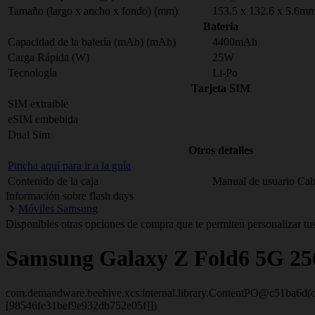
Tamaño (largo x ancho x fondo) (mm)
153.5 x 132.6 x 5.6m
Bateria
Capacidad de la batería (mAh) (mAh)
4400mAh
Carga Rápida (W)
25W
Tecnología
Li-Po
Tarjeta SIM
SIM extraible
eSIM embebida
Dual Sim
Otros detalles
Pincha aquí para ir a la guía
Contenido de la caja
Manual de usuario Ca
Información sobre flash days
Móviles Samsung
Disponibles otras opciones de compra que te permiten personalizar tus
Samsung
Galaxy Z Fold6 5G 2
com.demandware.beehive.xcs.internal.library.ContentPO@c51ba6d(c
[98546fe31bef9e932db752e05f]])