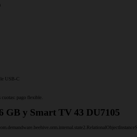
m
ble USB-C
 cuotas: pago flexible.
56 GB y Smart TV 43 DU7105
om.demandware.beehive.orm.internal.state2.RelationalObjectInstanc