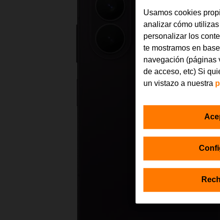
Usamos cookies propi
analizar cómo utilizas
personalizar los cont
te mostramos en base 
navegación (páginas v
de acceso, etc) Si qu
un vistazo a nuestra
p
Ace
Confi
Rech