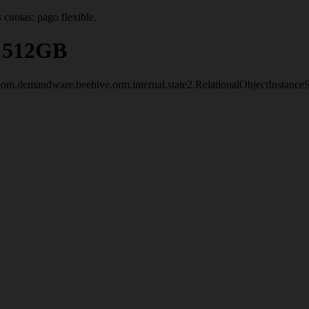
 cuotas: pago flexible.
G 512GB
om.demandware.beehive.orm.internal.state2.RelationalObjectInstanc