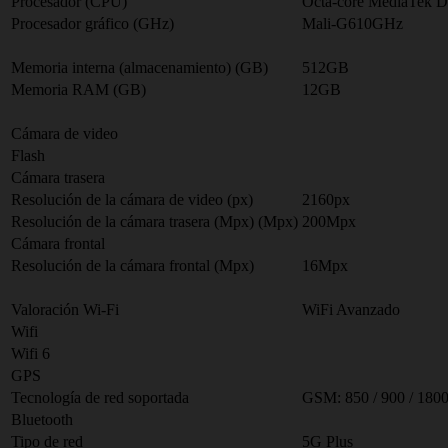
Procesador (CPU)
Octa-core MediaTek Di
Procesador gráfico (GHz)
Mali-G610GHz
Memoria interna (almacenamiento) (GB)
512GB
Memoria RAM (GB)
12GB
Cámara de video
Flash
Cámara trasera
Resolución de la cámara de video (px)
2160px
Resolución de la cámara trasera (Mpx) (Mpx)
200Mpx
Cámara frontal
Resolución de la cámara frontal (Mpx)
16Mpx
Valoración Wi-Fi
WiFi Avanzado
Wifi
Wifi 6
GPS
Tecnología de red soportada
GSM: 850 / 900 / 1800 /
Bluetooth
Tipo de red
5G Plus