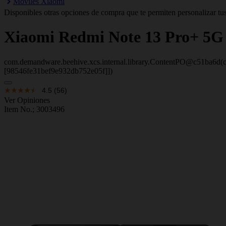
Móviles Xiaomi
Disponibles otras opciones de compra que te permiten personalizar tus
Xiaomi
Redmi Note 13 Pro+ 5
com.demandware.beehive.xcs.internal.library.ContentPO@c51ba6d(c
[98546fe31bef9e932db752e05f]])
4.5
(56)
Ver Opiniones
Item No.;
3003496