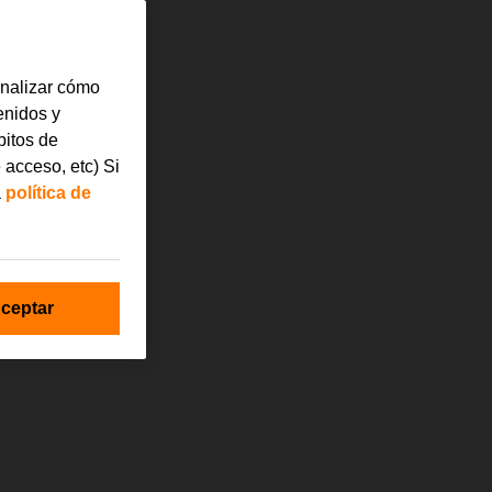
analizar cómo
tenidos y
bitos de
 acceso, etc) Si
a
política de
ceptar