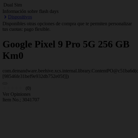
Dual Sim
Información sobre flash days
Dispositivos
Disponibles otras opciones de compra que te permiten personalizar
tus cuotas: pago flexible.
Google
Pixel 9 Pro 5G 256 GB
Km0
com.demandware.beehive.xcs.internal.library.ContentPO@c51ba6d(c
[98546fe31bef9e932db752e05f]])
(0)
Ver Opiniones
Item No.;
3041707