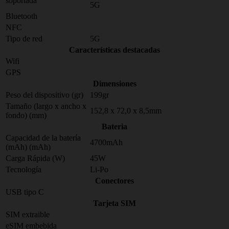
soportada
5G
Bluetooth
NFC
Tipo de red
5G
Características destacadas
Wifi
GPS
Dimensiones
Peso del dispositivo (gr)
199gr
Tamaño (largo x ancho x
152,8 x 72,0 x 8,5mm
fondo) (mm)
Bateria
Capacidad de la batería
4700mAh
(mAh) (mAh)
Carga Rápida (W)
45W
Tecnología
Li-Po
Conectores
USB tipo C
Tarjeta SIM
SIM extraible
eSIM embebida