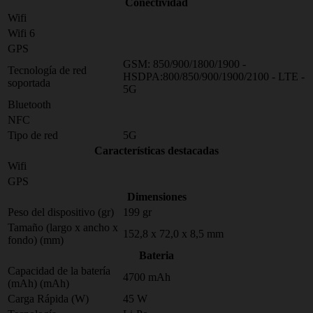
Conectividad
Wifi
Wifi 6
GPS
GSM: 850/900/1800/1900 -
Tecnología de red
HSDPA:800/850/900/1900/2100 - LTE -
soportada
5G
Bluetooth
NFC
Tipo de red
5G
Características destacadas
Wifi
GPS
Dimensiones
Peso del dispositivo (gr)
199 gr
Tamaño (largo x ancho x
152,8 x 72,0 x 8,5 mm
fondo) (mm)
Bateria
Capacidad de la batería
4700 mAh
(mAh) (mAh)
Carga Rápida (W)
45 W