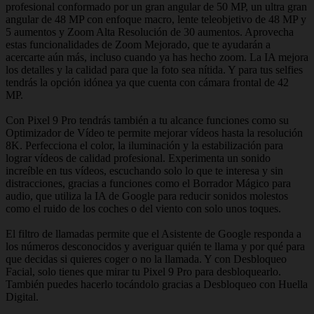
profesional conformado por un gran angular de 50 MP, un ultra gran
angular de 48 MP con enfoque macro, lente teleobjetivo de 48 MP y
5 aumentos y Zoom Alta Resolución de 30 aumentos. Aprovecha
estas funcionalidades de Zoom Mejorado, que te ayudarán a
acercarte aún más, incluso cuando ya has hecho zoom. La IA mejora
los detalles y la calidad para que la foto sea nítida. Y para tus selfies
tendrás la opción idónea ya que cuenta con cámara frontal de 42
MP.
Con Pixel 9 Pro tendrás también a tu alcance funciones como su
Optimizador de Vídeo te permite mejorar vídeos hasta la resolución
8K. Perfecciona el color, la iluminación y la estabilización para
lograr vídeos de calidad profesional. Experimenta un sonido
increíble en tus vídeos, escuchando solo lo que te interesa y sin
distracciones, gracias a funciones como el Borrador Mágico para
audio, que utiliza la IA de Google para reducir sonidos molestos
como el ruido de los coches o del viento con solo unos toques.
El filtro de llamadas permite que el Asistente de Google responda a
los números desconocidos y averiguar quién te llama y por qué para
que decidas si quieres coger o no la llamada. Y con Desbloqueo
Facial, solo tienes que mirar tu Pixel 9 Pro para desbloquearlo.
También puedes hacerlo tocándolo gracias a Desbloqueo con Huella
Digital.