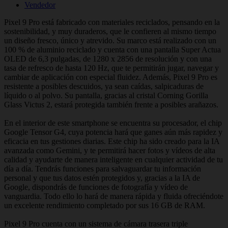
Vendedor
Pixel 9 Pro está fabricado con materiales reciclados, pensando en la
sostenibilidad, y muy duraderos, que le confieren al mismo tiempo
un diseño fresco, único y atrevido. Su marco está realizado con un
100 % de aluminio reciclado y cuenta con una pantalla Super Actua
OLED de 6,3 pulgadas, de 1280 x 2856 de resolución y con una
tasa de refresco de hasta 120 Hz, que te permitirán jugar, navegar y
cambiar de aplicación con especial fluidez. Además, Pixel 9 Pro es
resistente a posibles descuidos, ya sean caídas, salpicaduras de
líquido o al polvo. Su pantalla, gracias al cristal Corning Gorilla
Glass Victus 2, estará protegida también frente a posibles arañazos.
En el interior de este smartphone se encuentra su procesador, el chip
Google Tensor G4, cuya potencia hará que ganes aún más rapidez y
eficacia en tus gestiones diarias. Este chip ha sido creado para la IA
avanzada como Gemini, y te permitirá hacer fotos y vídeos de alta
calidad y ayudarte de manera inteligente en cualquier actividad de tu
día a día. Tendrás funciones para salvaguardar tu información
personal y que tus datos estén protegidos y, gracias a la IA de
Google, dispondrás de funciones de fotografía y vídeo de
vanguardia. Todo ello lo hará de manera rápida y fluida ofreciéndote
un excelente rendimiento completado por sus 16 GB de RAM.
Pixel 9 Pro cuenta con un sistema de cámara trasera triple