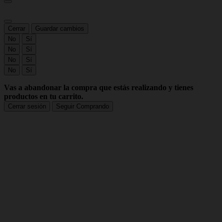
Cerrar
Guardar cambios
No
Sí
No
Sí
No
Sí
No
Sí
Vas a abandonar la compra que estás realizando y tienes
productos en tu carrito.
Cerrar sesión
Seguir Comprando