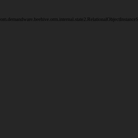
om.demandware.beehive.orm.internal.state2.RelationalObjectInstanc