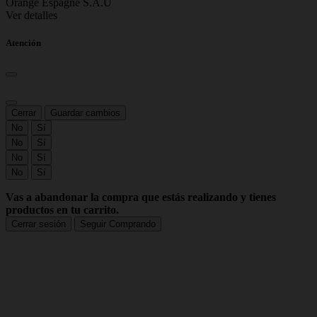
Orange Espagne S.A.U
Ver detalles
Atención
Cerrar
Guardar cambios
No
Sí
No
Sí
No
Sí
No
Sí
Vas a abandonar la compra que estás realizando y tienes
productos en tu carrito.
Cerrar sesión
Seguir Comprando