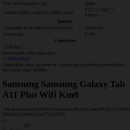
Peso del dispositivo (gr)
480gr
255,3 × 168,7 ×
Tamaño (largo x ancho x fondo) (mm)
6,9mm
Bateria
Capacidad de la batería (mAh) (mAh)
7040mAh
Tecnología
Li-Po
Conectores
USB tipo C
Información sobre flash days
Dispositivos
Disponibles otras opciones de compra que te permiten personalizar
tus cuotas: pago flexible.
Samsung
Samsung Galaxy Tab
A11 Plus Wifi Km0
com.demandware.beehive.xcs.internal.library.ContentPO@c51ba6d(c
[98546fe31bef9e932db752e05f]])
(0)