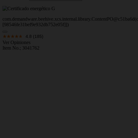
com.demandware.beehive.xcs.internal.library.ContentPO@c51ba6d(c
[98546fe31bef9e932db752e05f]])
4.8
(185)
Ver Opiniones
Item No.;
3041762