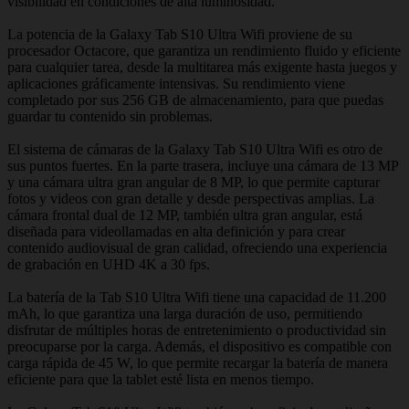
visibilidad en condiciones de alta luminosidad.
La potencia de la Galaxy Tab S10 Ultra Wifi proviene de su
procesador Octacore, que garantiza un rendimiento fluido y eficiente
para cualquier tarea, desde la multitarea más exigente hasta juegos y
aplicaciones gráficamente intensivas. Su rendimiento viene
completado por sus 256 GB de almacenamiento, para que puedas
guardar tu contenido sin problemas.
El sistema de cámaras de la Galaxy Tab S10 Ultra Wifi es otro de
sus puntos fuertes. En la parte trasera, incluye una cámara de 13 MP
y una cámara ultra gran angular de 8 MP, lo que permite capturar
fotos y videos con gran detalle y desde perspectivas amplias. La
cámara frontal dual de 12 MP, también ultra gran angular, está
diseñada para videollamadas en alta definición y para crear
contenido audiovisual de gran calidad, ofreciendo una experiencia
de grabación en UHD 4K a 30 fps.
La batería de la Tab S10 Ultra Wifi tiene una capacidad de 11.200
mAh, lo que garantiza una larga duración de uso, permitiendo
disfrutar de múltiples horas de entretenimiento o productividad sin
preocuparse por la carga. Además, el dispositivo es compatible con
carga rápida de 45 W, lo que permite recargar la batería de manera
eficiente para que la tablet esté lista en menos tiempo.