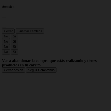
Atención
Cerrar
Guardar cambios
No
Sí
No
Sí
No
Sí
No
Sí
Vas a abandonar la compra que estás realizando y tienes
productos en tu carrito.
Cerrar sesión
Seguir Comprando