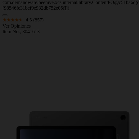
com.demandware.beehive.xcs.internal.library.ContentPO@c51ba6d(c
[98546fe31bef9e932db752e05f]])
4.6
(857)
Ver Opiniones
Item No.;
3041613