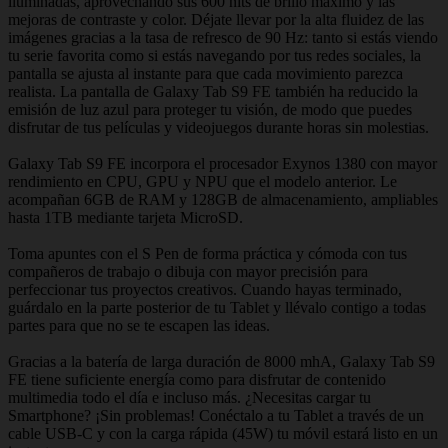
iluminadas, aprovechando sus 600 nits de brillo máximo y las
mejoras de contraste y color. Déjate llevar por la alta fluidez de las
imágenes gracias a la tasa de refresco de 90 Hz: tanto si estás viendo
tu serie favorita como si estás navegando por tus redes sociales, la
pantalla se ajusta al instante para que cada movimiento parezca
realista. La pantalla de Galaxy Tab S9 FE también ha reducido la
emisión de luz azul para proteger tu visión, de modo que puedes
disfrutar de tus películas y videojuegos durante horas sin molestias.
Galaxy Tab S9 FE incorpora el procesador Exynos 1380 con mayor
rendimiento en CPU, GPU y NPU que el modelo anterior. Le
acompañan 6GB de RAM y 128GB de almacenamiento, ampliables
hasta 1TB mediante tarjeta MicroSD.
Toma apuntes con el S Pen de forma práctica y cómoda con tus
compañeros de trabajo o dibuja con mayor precisión para
perfeccionar tus proyectos creativos. Cuando hayas terminado,
guárdalo en la parte posterior de tu Tablet y llévalo contigo a todas
partes para que no se te escapen las ideas.
Gracias a la batería de larga duración de 8000 mhA, Galaxy Tab S9
FE tiene suficiente energía como para disfrutar de contenido
multimedia todo el día e incluso más. ¿Necesitas cargar tu
Smartphone? ¡Sin problemas! Conéctalo a tu Tablet a través de un
cable USB-C y con la carga rápida (45W) tu móvil estará listo en un