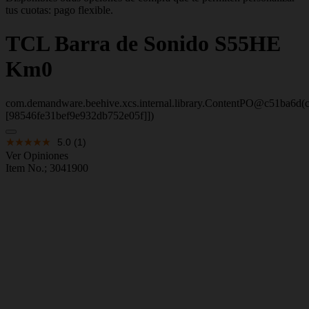
tus cuotas: pago flexible.
TCL
Barra de Sonido S55HE
Km0
com.demandware.beehive.xcs.internal.library.ContentPO@c51ba6d(c
[98546fe31bef9e932db752e05f]])
5.0
(1)
Ver Opiniones
Item No.;
3041900