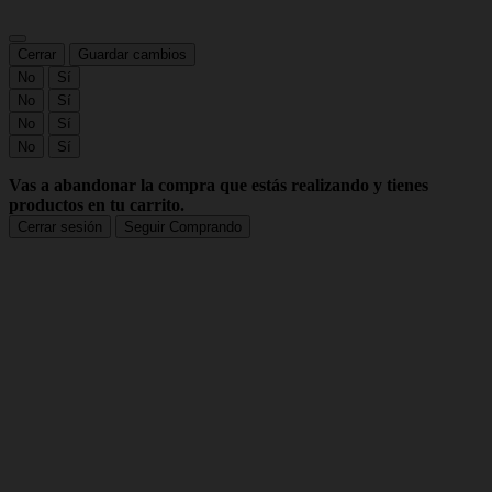
Cerrar
Guardar cambios
No
Sí
No
Sí
No
Sí
No
Sí
Vas a abandonar la compra que estás realizando y tienes
productos en tu carrito.
Cerrar sesión
Seguir Comprando