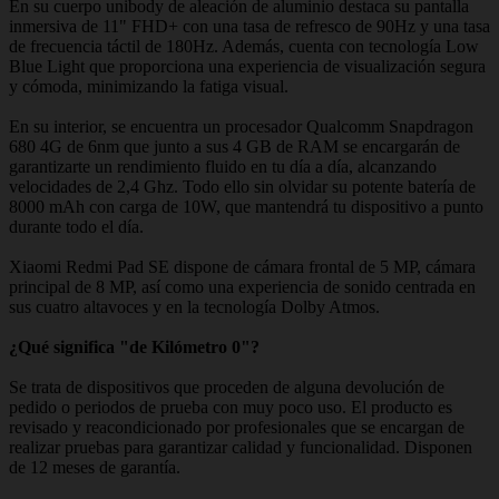
En su cuerpo unibody de aleación de aluminio destaca su pantalla
inmersiva de 11" FHD+ con una tasa de refresco de 90Hz y una tasa
de frecuencia táctil de 180Hz. Además, cuenta con tecnología Low
Blue Light que proporciona una experiencia de visualización segura
y cómoda, minimizando la fatiga visual.
En su interior, se encuentra un procesador Qualcomm Snapdragon
680 4G de 6nm que junto a sus 4 GB de RAM se encargarán de
garantizarte un rendimiento fluido en tu día a día, alcanzando
velocidades de 2,4 Ghz. Todo ello sin olvidar su potente batería de
8000 mAh con carga de 10W, que mantendrá tu dispositivo a punto
durante todo el día.
Xiaomi Redmi Pad SE dispone de cámara frontal de 5 MP, cámara
principal de 8 MP, así como una experiencia de sonido centrada en
sus cuatro altavoces y en la tecnología Dolby Atmos.
¿Qué significa "de Kilómetro 0"?
Se trata de dispositivos que proceden de alguna devolución de
pedido o periodos de prueba con muy poco uso. El producto es
revisado y reacondicionado por profesionales que se encargan de
realizar pruebas para garantizar calidad y funcionalidad. Disponen
de 12 meses de garantía.