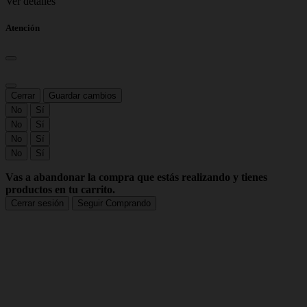
Ver detalles
Atención
Cerrar
Guardar cambios
No
Sí
No
Sí
No
Sí
No
Sí
Vas a abandonar la compra que estás realizando y tienes
productos en tu carrito.
Cerrar sesión
Seguir Comprando