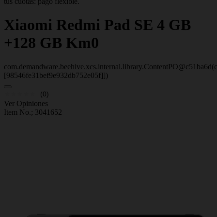
tus cuotas: pago flexible.
Xiaomi
Redmi Pad SE 4 GB
+128 GB Km0
com.demandware.beehive.xcs.internal.library.ContentPO@c51ba6d(c
[98546fe31bef9e932db752e05f]])
(0)
Ver Opiniones
Item No.;
3041652