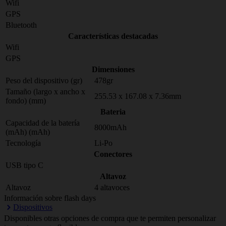
Wifi
GPS
Bluetooth
Características destacadas
Wifi
GPS
Dimensiones
Peso del dispositivo (gr)
478gr
Tamaño (largo x ancho x
255.53 x 167.08 x 7.36mm
fondo) (mm)
Bateria
Capacidad de la batería
8000mAh
(mAh) (mAh)
Tecnología
Li-Po
Conectores
USB tipo C
Altavoz
Altavoz
4 altavoces
Información sobre flash days
Dispositivos
Disponibles otras opciones de compra que te permiten personalizar