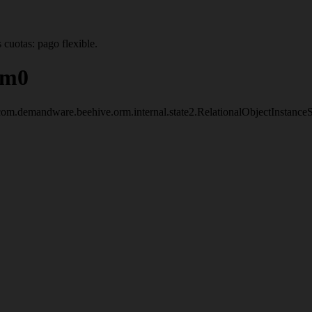
 cuotas: pago flexible.
Km0
om.demandware.beehive.orm.internal.state2.RelationalObjectInstanc