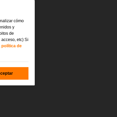
analizar cómo
tenidos y
bitos de
 acceso, etc) Si
a
política de
ceptar