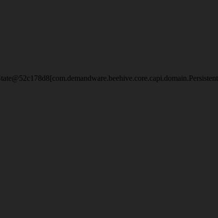
eState@52c178d8[com.demandware.beehive.core.capi.domain.Persisten