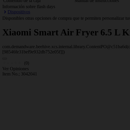
Contenido de la caja
Manual de instrucciones
Información sobre flash days
Dispositivos
Disponibles otras opciones de compra que te permiten personalizar tus
Xiaomi
Smart Air Fryer 6.5 L 
com.demandware.beehive.xcs.internal.library.ContentPO@c51ba6d(c
[98546fe31bef9e932db752e05f]])
(0)
Ver Opiniones
Item No.;
3042041