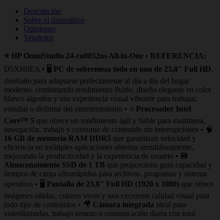
Descripción
Sobre el dispositivo
Opiniones
Vendedor
⭐ HP OmniStudio 24-cu0052ns All-in-One
•
REFERENCIA:
D5XH0EA • 🖥️
PC de sobremesa todo en uno de 23,8" Full HD
,
diseñado para adaptarse perfectamente al día a día del hogar
moderno, combinando rendimiento fluido, diseño elegante en color
blanco algodón y una experiencia visual vibrante para trabajar,
estudiar o disfrutar del entretenimiento • ⚡
Procesador Intel
Core™ 5
que ofrece un rendimiento ágil y fiable para multitarea,
navegación, trabajo y consumo de contenido sin interrupciones • 🧠
16 GB de memoria RAM DDR5
que garantizan velocidad y
eficiencia en múltiples aplicaciones abiertas simultáneamente,
mejorando la productividad y la experiencia de usuario • 💾
Almacenamiento SSD de 1 TB
que proporciona gran capacidad y
tiempos de carga ultrarrápidos para archivos, programas y sistema
operativo • 🖥️
Pantalla de 23,8" Full HD (1920 x 1080)
que ofrece
imágenes nítidas, colores vivos y una excelente calidad visual para
todo tipo de contenidos • 🎥
Cámara integrada
ideal para
videollamadas, trabajo remoto o comunicación diaria con total