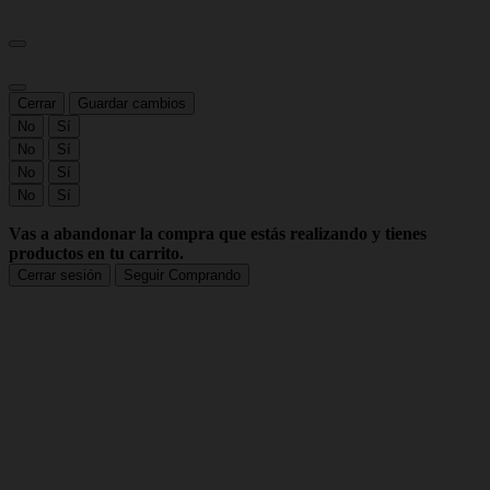
Cerrar
Guardar cambios
No
Sí
No
Sí
No
Sí
No
Sí
Vas a abandonar la compra que estás realizando y tienes
productos en tu carrito.
Cerrar sesión
Seguir Comprando