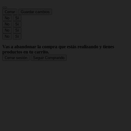
Cerrar
Guardar cambios
No
Sí
No
Sí
No
Sí
No
Sí
Vas a abandonar la compra que estás realizando y tienes
productos en tu carrito.
Cerrar sesión
Seguir Comprando