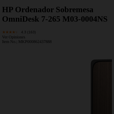
HP
Ordenador Sobremesa
OmniDesk 7-265 M03-0004NS
4.3
(163)
Ver Opiniones
Item No.;
MKP000862437888