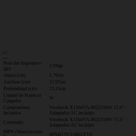
Peso del dispositivo
1700gr
(gr)
Altura (cm)
1.79cm
Anchura (cm)
35.97cm
Profundidad (cm)
23.25cm
Unidad de Potencia
W
Cargador
Componentes
Vivobook X1504VA-BQ5318W 15.6" /
Incluidos
Adaptador AC incluido
Vivobook X1504VA-BQ5318W 15.6" /
Contenido
Adaptador AC incluido
MPN (Manufacturer
90NB13Y2-M02XY0