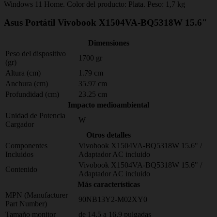
Windows 11 Home. Color del producto: Plata. Peso: 1,7 kg
Asus Portátil Vivobook X1504VA-BQ5318W 15.6"
Dimensiones
Peso del dispositivo
1700 gr
(gr)
Altura (cm)
1.79 cm
Anchura (cm)
35.97 cm
Profundidad (cm)
23.25 cm
Impacto medioambiental
Unidad de Potencia
W
Cargador
Otros detalles
Componentes
Vivobook X1504VA-BQ5318W 15.6" /
Incluidos
Adaptador AC incluido
Vivobook X1504VA-BQ5318W 15.6" /
Contenido
Adaptador AC incluido
Más características
MPN (Manufacturer
90NB13Y2-M02XY0
Part Number)
Tamaño monitor
de 14,5 a 16,9 pulgadas