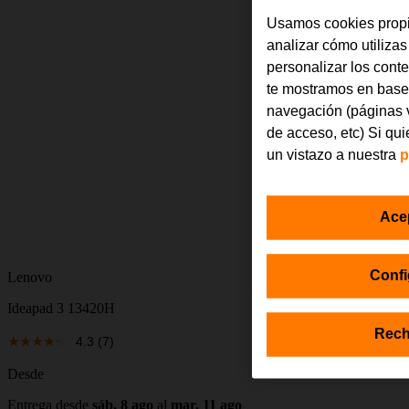
Usamos cookies propi
analizar cómo utilizas
personalizar los cont
te mostramos en base 
navegación (páginas v
de acceso, etc) Si qu
un vistazo a nuestra
p
Ace
Confi
Lenovo
Ideapad 3 13420H
Rech
4.3
(7)
Desde
Entrega desde
sáb, 8 ago
al
mar, 11 ago