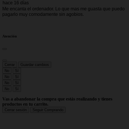
Atención
Cerrar
Guardar cambios
No
Sí
No
Sí
No
Sí
No
Sí
Vas a abandonar la compra que estás realizando y tienes
productos en tu carrito.
Cerrar sesión
Seguir Comprando