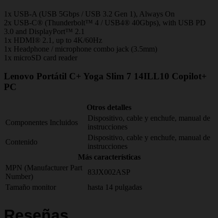
1x USB-A (USB 5Gbps / USB 3.2 Gen 1), Always On
2x USB-C® (Thunderbolt™ 4 / USB4® 40Gbps), with USB PD
3.0 and DisplayPort™ 2.1
1x HDMI® 2.1, up to 4K/60Hz
1x Headphone / microphone combo jack (3.5mm)
1x microSD card reader
Lenovo Portátil C+ Yoga Slim 7 14ILL10 Copilot+
PC
Otros detalles
Dispositivo, cable y enchufe, manual de
Componentes Incluidos
instrucciones
Dispositivo, cable y enchufe, manual de
Contenido
instrucciones
Más características
MPN (Manufacturer Part
83JX002ASP
Number)
Tamaño monitor
hasta 14 pulgadas