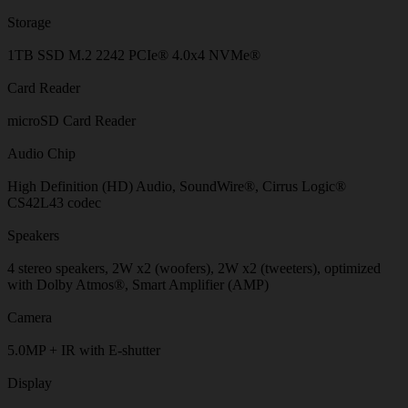
Storage
1TB SSD M.2 2242 PCIe® 4.0x4 NVMe®
Card Reader
microSD Card Reader
Audio Chip
High Definition (HD) Audio, SoundWire®, Cirrus Logic®
CS42L43 codec
Speakers
4 stereo speakers, 2W x2 (woofers), 2W x2 (tweeters), optimized
with Dolby Atmos®, Smart Amplifier (AMP)
Camera
5.0MP + IR with E-shutter
Display