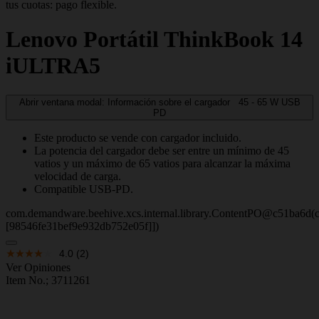
tus cuotas: pago flexible.
Lenovo
Portátil ThinkBook 14
iULTRA5
Abrir ventana modal: Información sobre el cargador
45 - 65
W
USB
PD
Este producto se vende con cargador incluido.
La potencia del cargador debe ser entre un mínimo de 45
vatios y un máximo de 65 vatios para alcanzar la máxima
velocidad de carga.
Compatible USB-PD.
com.demandware.beehive.xcs.internal.library.ContentPO@c51ba6d(c
[98546fe31bef9e932db752e05f]])
4.0
(2)
Ver Opiniones
Item No.;
3711261