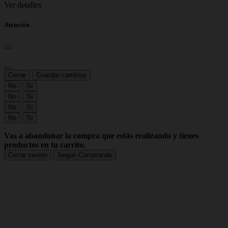
Ver detalles
Atención
Cerrar
Guardar cambios
No
Sí
No
Sí
No
Sí
No
Sí
Vas a abandonar la compra que estás realizando y tienes
productos en tu carrito.
Cerrar sesión
Seguir Comprando