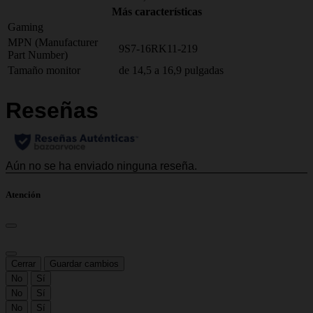
Más características
Gaming
MPN (Manufacturer
9S7-16RK11-219
Part Number)
Tamaño monitor
de 14,5 a 16,9 pulgadas
Atención
Cerrar
Guardar cambios
No
Sí
No
Sí
No
Sí