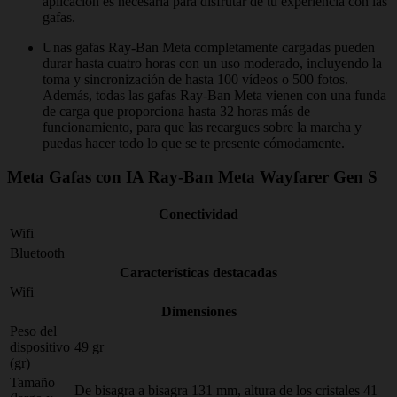
aplicación es necesaria para disfrutar de tu experiencia con las
gafas.
Unas gafas Ray-Ban Meta completamente cargadas pueden
durar hasta cuatro horas con un uso moderado, incluyendo la
toma y sincronización de hasta 100 vídeos o 500 fotos.
Además, todas las gafas Ray-Ban Meta vienen con una funda
de carga que proporciona hasta 32 horas más de
funcionamiento, para que las recargues sobre la marcha y
puedas hacer todo lo que se te presente cómodamente.
Meta Gafas con IA Ray-Ban Meta Wayfarer Gen S
Conectividad
Wifi
Bluetooth
Características destacadas
Wifi
Dimensiones
Peso del
dispositivo
49 gr
(gr)
Tamaño
De bisagra a bisagra 131 mm, altura de los cristales 41