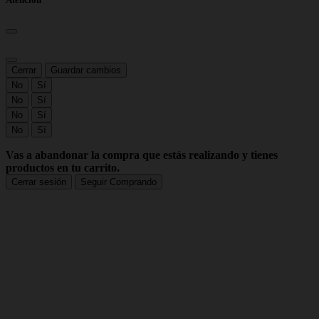
Cerrar
Guardar cambios
No
Sí
No
Sí
No
Sí
No
Sí
Vas a abandonar la compra que estás realizando y tienes
productos en tu carrito.
Cerrar sesión
Seguir Comprando