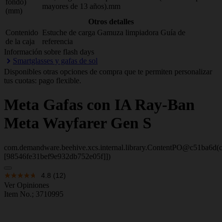
fondo)
mayores de 13 años).mm
(mm)
Otros detalles
Contenido
Estuche de carga Gamuza limpiadora Guía de
de la caja
referencia
Información sobre flash days
Smartglasses y gafas de sol
Disponibles otras opciones de compra que te permiten personalizar
tus cuotas: pago flexible.
Meta
Gafas con IA Ray-Ban
Meta Wayfarer Gen S
com.demandware.beehive.xcs.internal.library.ContentPO@c51ba6d(c
[98546fe31bef9e932db752e05f]])
4.8
(12)
Ver Opiniones
Item No.;
3710995