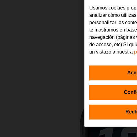
Usamos cookies propi
analizar cómo utilizas
personalizar los cont
te mostramos en base 
navegación (páginas v
de acceso, etc) Si qu
un vistazo a nuestra
p
Ace
Confi
Rech