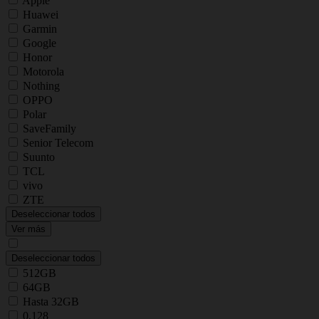
Apple
Huawei
Garmin
Google
Honor
Motorola
Nothing
OPPO
Polar
SaveFamily
Senior Telecom
Suunto
TCL
vivo
ZTE
Deseleccionar todos
Ver más
Deseleccionar todos
512GB
64GB
Hasta 32GB
0,128