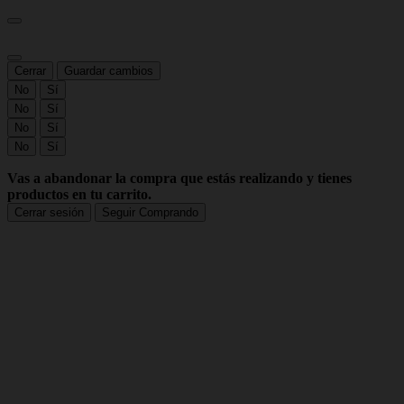
Cerrar
Guardar cambios
No
Sí
No
Sí
No
Sí
No
Sí
Vas a abandonar la compra que estás realizando y tienes
productos en tu carrito.
Cerrar sesión
Seguir Comprando