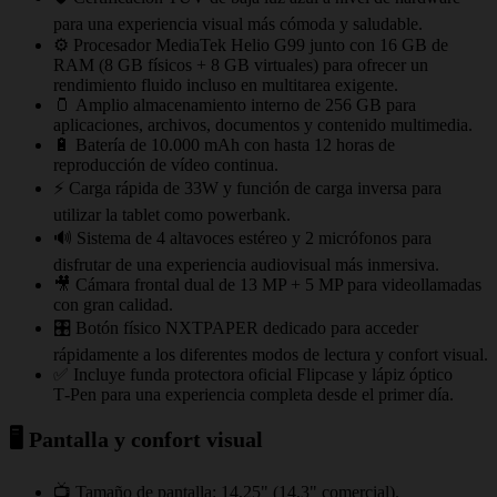
para una experiencia visual más cómoda y saludable.
⚙️ Procesador MediaTek Helio G99 junto con 16 GB de
RAM (8 GB físicos + 8 GB virtuales) para ofrecer un
rendimiento fluido incluso en multitarea exigente.
🫙 Amplio almacenamiento interno de 256 GB para
aplicaciones, archivos, documentos y contenido multimedia.
🔋 Batería de 10.000 mAh con hasta 12 horas de
reproducción de vídeo continua.
⚡ Carga rápida de 33W y función de carga inversa para
utilizar la tablet como powerbank.
🔊 Sistema de 4 altavoces estéreo y 2 micrófonos para
disfrutar de una experiencia audiovisual más inmersiva.
🎥 Cámara frontal dual de 13 MP + 5 MP para videollamadas
con gran calidad.
🎛️ Botón físico NXTPAPER dedicado para acceder
rápidamente a los diferentes modos de lectura y confort visual.
✅ Incluye funda protectora oficial Flipcase y lápiz óptico
T‑Pen para una experiencia completa desde el primer día.
🖥️ Pantalla y confort visual
📺 Tamaño de pantalla: 14,25" (14,3" comercial).