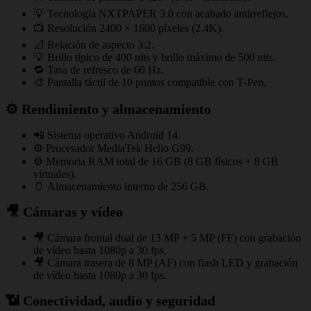
💡 Tecnología NXTPAPER 3.0 con acabado antirreflejos.
📺 Resolución 2400 × 1600 píxeles (2.4K).
📐 Relación de aspecto 3:2.
💡 Brillo típico de 400 nits y brillo máximo de 500 nits.
🔁 Tasa de refresco de 60 Hz.
🎨 Pantalla táctil de 10 puntos compatible con T‑Pen.
⚙️ Rendimiento y almacenamiento
📲 Sistema operativo Android 14.
⚙️ Procesador MediaTek Helio G99.
⚙️ Memoria RAM total de 16 GB (8 GB físicos + 8 GB
virtuales).
🫙 Almacenamiento interno de 256 GB.
🎥 Cámaras y vídeo
🎥 Cámara frontal dual de 13 MP + 5 MP (FF) con grabación
de vídeo hasta 1080p a 30 fps.
🎥 Cámara trasera de 8 MP (AF) con flash LED y grabación
de vídeo hasta 1080p a 30 fps.
📶 Conectividad, audio y seguridad