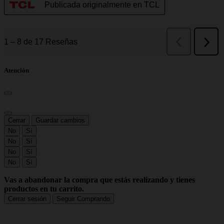
Atención
Cerrar
Guardar cambios
No
Sí
No
Sí
No
Sí
No
Sí
Vas a abandonar la compra que estás realizando y tienes
productos en tu carrito.
Cerrar sesión
Seguir Comprando