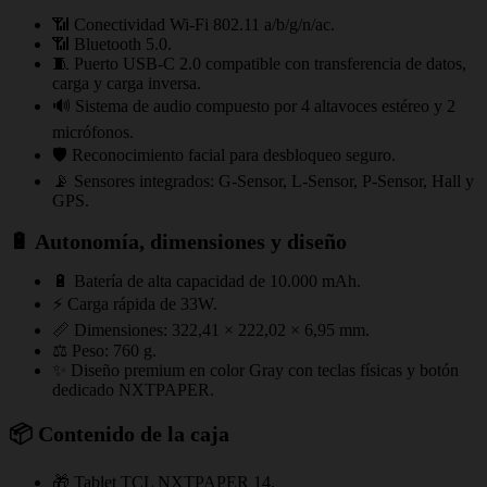
📶 Conectividad Wi‑Fi 802.11 a/b/g/n/ac.
📶 Bluetooth 5.0.
🧵 Puerto USB‑C 2.0 compatible con transferencia de datos,
carga y carga inversa.
🔊 Sistema de audio compuesto por 4 altavoces estéreo y 2
micrófonos.
🛡️ Reconocimiento facial para desbloqueo seguro.
📡 Sensores integrados: G‑Sensor, L‑Sensor, P‑Sensor, Hall y
GPS.
🔋 Autonomía, dimensiones y diseño
🔋 Batería de alta capacidad de 10.000 mAh.
⚡ Carga rápida de 33W.
📏 Dimensiones: 322,41 × 222,02 × 6,95 mm.
⚖️ Peso: 760 g.
✨ Diseño premium en color Gray con teclas físicas y botón
dedicado NXTPAPER.
📦 Contenido de la caja
🎁 Tablet TCL NXTPAPER 14.