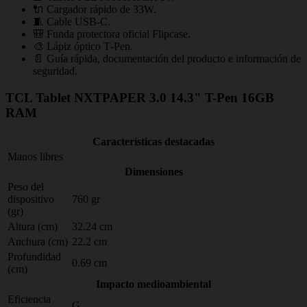
🔌 Cargador rápido de 33W.
🧵 Cable USB‑C.
🎒 Funda protectora oficial Flipcase.
🎨 Lápiz óptico T‑Pen.
📄 Guía rápida, documentación del producto e información de
seguridad.
TCL Tablet NXTPAPER 3.0 14.3" T-Pen 16GB
RAM
Características destacadas
Manos libres
Dimensiones
Peso del
dispositivo
760 gr
(gr)
Altura (cm)
32.24 cm
Anchura (cm)
22.2 cm
Profundidad
0.69 cm
(cm)
Impacto medioambiental
Eficiencia
G