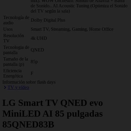
mix). WOW Orchestra: Sonido de Altavoz + Barra
de Sonido.. AI Acoustic Tuning (Optimiza el Sonido
del TV según la sala)
Tecnología de
Dolby Digital Plus
audio
Usos
Smart TV, Streaming, Gaming, Home Office
Resolución
4k UHD
TV
Tecnologia de
QNED
pantalla
Tamaño de la
85p
pantalla (p)
Eficiencia
F
Energética
Información sobre flash days
TV y vídeo
LG
Smart TV QNED evo
MiniLED AI 85 pulgadas
85QNED83B