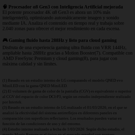
🧠 Procesador α8 Gen3 con Inteligencia Artificial mejorada
El potente procesador 4K α8 Gen3 es ahora un 10% más
inteligente(6), optimizando automáticamente imagen y sonido
mediante IA. Analiza el contenido en tiempo real y trabaja sobre
2.040 zonas para ofrecer el mejor rendimiento en cada escena.
🎮 Gaming fluido hasta 288Hz y listo para cloud gaming
Disfruta de una experiencia gaming ultra fluida con VRR 144Hz,
ampliable hasta 288Hz gracias a Motion Booster(7). Compatible con
AMD FreeSync Premium y cloud gaming(8), para jugar con
máxima calidad y sin límites.
(1) Basado en un estudio interno de LG comparando el modelo QNED evo
MiniLED con la gama QNED MiniLED.
(2) El volumen de gama de color de la pantalla (CGV) es equivalente o superior
al CGV del espacio de color DCI‑P3, según un estudio independiente realizado
por Intertek.
(3) Basado en un estudio interno de LG realizado el 01/03/2026, en el que se
analizó la efectividad del sistema antirreflejos en diferentes paneles en
comparación con superficies reflectantes. Los resultados pueden variar en
función de las condiciones de uso y del entorno.
(4) Estudio interno realizado a fecha de 1/03/2026. Según dicho estudio, el
mando Magic Remote es el único en el mercado español con puntero