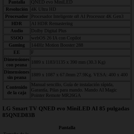
Pantalla
QNED evo MiniLED
Resolución
4K Ultra HD
Procesador
Procesador Inteligente α8 AI Processor 4K Gen3
HDR
AI HDR Remastering
Audio
Dolby Digital Plus
SSOO
webOS 26 IA con Copilot
Gaming
144Hz Motion Booster 288
EE
F
Dimensiones
1889 x 1183/1135 x 390 mm (30.3 Kg)
con peana
Dimensiones
1889 x 1087 x 67.0mm 27.9Kg. VESA: 400 x 400
sin peana
Manual sencillo, Guía de instalación rápida,
Contenido
Garantía, Pilas para mando. Mando AI Magic
de la caja
Pointer Remote MR26GA
LG Smart TV QNED evo MiniLED AI 85 pulgadas
85QNED83B
Pantalla