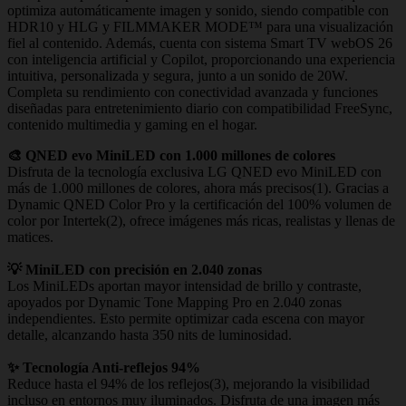
optimiza automáticamente imagen y sonido, siendo compatible con
HDR10 y HLG y FILMMAKER MODE™ para una visualización
fiel al contenido. Además, cuenta con sistema Smart TV webOS 26
con inteligencia artificial y Copilot, proporcionando una experiencia
intuitiva, personalizada y segura, junto a un sonido de 20W.
Completa su rendimiento con conectividad avanzada y funciones
diseñadas para entretenimiento diario con compatibilidad FreeSync,
contenido multimedia y gaming en el hogar.
🎨 QNED evo MiniLED con 1.000 millones de colores
Disfruta de la tecnología exclusiva LG QNED evo MiniLED con
más de 1.000 millones de colores, ahora más precisos(1). Gracias a
Dynamic QNED Color Pro y la certificación del 100% volumen de
color por Intertek(2), ofrece imágenes más ricas, realistas y llenas de
matices.
💡 MiniLED con precisión en 2.040 zonas
Los MiniLEDs aportan mayor intensidad de brillo y contraste,
apoyados por Dynamic Tone Mapping Pro en 2.040 zonas
independientes. Esto permite optimizar cada escena con mayor
detalle, alcanzando hasta 350 nits de luminosidad.
✨ Tecnología Anti-reflejos 94%
Reduce hasta el 94% de los reflejos(3), mejorando la visibilidad
incluso en entornos muy iluminados. Disfruta de una imagen más