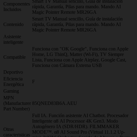
Smart TV Manual sencillo, Guía de instalación
Componentes
rápida, Garantía, Pilas para mando. Mando AI
Incluidos
Magic Pointer Remote MR26GA
Smart TV Manual sencillo, Guía de instalación
Contenido
rápida, Garantía, Pilas para mando. Mando AI
Magic Pointer Remote MR26GA
Asistente
inteligente
Funciona con "OK Google", Funciona con Apple
Home, LG ThinQ, Matter (Wi-Fi), TV Siempre
Compatible
Lista, Funciona con Apple Airplay, Google Cast,
Funciona con Cámara Externa USB
Deportivo
Eficiencia
F
Energética
Gaming
MPN
(Manufacturer
85QNED83B6A.AEU
Part Number)
Full IA. Función asistente AI Chatbot. Procesador
Inteligente α8 AI Processor 4K Gen3. Modo
Autogénero IA (SDR/HDR). FILMMAKER
Otras
MODE™. α8 AI Sound Pro (Virtual 11.1.2 Up-
caracteristicas