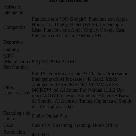
Más características
Asistente
inteligente
Funciona con "OK Google", Funciona con Apple
Home, LG ThinQ, Matter (Wi-Fi), TV Siempre
Compatible
Lista, Funciona con Apple Airplay, Google Cast,
Funciona con Cámara Externa USB
Deportivo
Gaming
MPN
(Manufacturer
85QNED83B6A.AEU
Part Number)
Full IA. Función asistente AI Chatbot. Procesador
Inteligente α8 AI Processor 4K Gen3. Modo
Autogénero IA (SDR/HDR). FILMMAKER
Otras
MODE™. α8 AI Sound Pro (Virtual 11.1.2 Up-
caracteristicas
mix). WOW Orchestra: Sonido de Altavoz + Barra
de Sonido.. AI Acoustic Tuning (Optimiza el Sonido
del TV según la sala)
Tecnología de
Dolby Digital Plus
audio
Usos
Smart TV, Streaming, Gaming, Home Office
Resolución
4k UHD