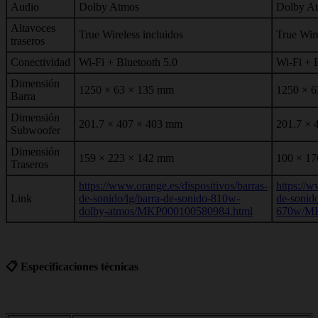
Audio
Dolby Atmos
Dolby A
Altavoces
True Wireless incluidos
True Wire
traseros
Conectividad
Wi-Fi + Bluetooth 5.0
Wi-Fi + 
Dimensión
1250 × 63 × 135 mm
1250 × 
Barra
Dimensión
201.7 × 407 × 403 mm
201.7 × 
Subwoofer
Dimensión
159 × 223 × 142 mm
100 × 17
Traseros
https://www.orange.es/dispositivos/barras-
https://w
Link
de-sonido/lg/barra-de-sonido-810w-
de-sonido
dolby-atmos/MKP000100580984.html
670w/MK
📋 Especificaciones técnicas