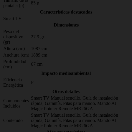
Tamaño de la
85 p
pantalla (p)
Características destacadas
Smart TV
Dimensiones
Peso del
dispositivo
27.9 gr
(gr)
Altura (cm)
1087 cm
Anchura (cm)
1889 cm
Profundidad
67 cm
(cm)
Impacto medioambiental
Eficiencia
F
Energética
Otros detalles
Smart TV Manual sencillo, Guía de instalación
Componentes
rápida, Garantía, Pilas para mando. Mando AI
Incluidos
Magic Pointer Remote MR26GA
Smart TV Manual sencillo, Guía de instalación
Contenido
rápida, Garantía, Pilas para mando. Mando AI
Magic Pointer Remote MR26GA