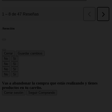
Atención
Cerrar
Guardar cambios
No
Sí
No
Sí
No
Sí
No
Sí
Vas a abandonar la compra que estás realizando y tienes
productos en tu carrito.
Cerrar sesión
Seguir Comprando