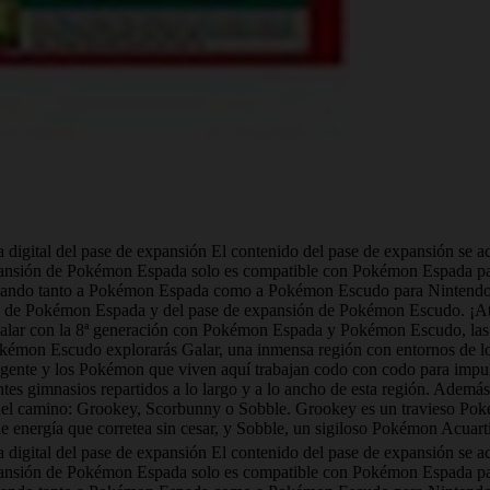
a digital del pase de expansión El contenido del pase de expansión se a
 expansión de Pokémon Espada solo es compatible con Pokémon Espada p
gando tanto a Pokémon Espada como a Pokémon Escudo para Nintendo S
ión de Pokémon Espada y del pase de expansión de Pokémon Escudo. ¡At
 Galar con la 8ª generación con Pokémon Espada y Pokémon Escudo, la
on Escudo explorarás Galar, una inmensa región con entornos de lo má
a gente y los Pokémon que viven aquí trabajan codo con codo para impu
tes gimnasios repartidos a lo largo y a lo ancho de esta región. Además
 del camino: Grookey, Scorbunny o Sobble. Grookey es un travieso Pok
nergía que corretea sin cesar, y Sobble, un sigiloso Pokémon Acuartij
a digital del pase de expansión El contenido del pase de expansión se a
 expansión de Pokémon Espada solo es compatible con Pokémon Espada p