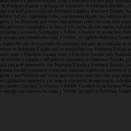
gando tanto a Pokémon Espada como a Pokémon Escudo para Nintendo S
ión de Pokémon Espada y del pase de expansión de Pokémon Escudo. ¡At
 Galar con la 8ª generación con Pokémon Espada y Pokémon Escudo, la
on Escudo explorarás Galar, una inmensa región con entornos de lo má
a gente y los Pokémon que viven aquí trabajan codo con codo para impu
tes gimnasios repartidos a lo largo y a lo ancho de esta región. Además
 del camino: Grookey, Scorbunny o Sobble. Grookey es un travieso Pok
nergía que corretea sin cesar, y Sobble, un sigiloso Pokémon Acuartij
a digital del pase de expansión El contenido del pase de expansión se a
 expansión de Pokémon Espada solo es compatible con Pokémon Espada p
gando tanto a Pokémon Espada como a Pokémon Escudo para Nintendo S
ión de Pokémon Espada y del pase de expansión de Pokémon Escudo. ¡At
 Galar con la 8ª generación con Pokémon Espada y Pokémon Escudo, la
on Escudo explorarás Galar, una inmensa región con entornos de lo má
a gente y los Pokémon que viven aquí trabajan codo con codo para impu
tes gimnasios repartidos a lo largo y a lo ancho de esta región. Además
 del camino: Grookey, Scorbunny o Sobble. Grookey es un travieso Pok
nergía que corretea sin cesar, y Sobble, un sigiloso Pokémon Acuartij