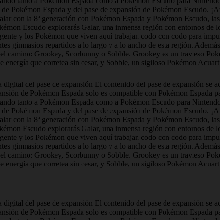
gando tanto a Pokémon Espada como a Pokémon Escudo para Nintendo S
ión de Pokémon Espada y del pase de expansión de Pokémon Escudo. ¡At
 Galar con la 8ª generación con Pokémon Espada y Pokémon Escudo, la
on Escudo explorarás Galar, una inmensa región con entornos de lo má
a gente y los Pokémon que viven aquí trabajan codo con codo para impu
tes gimnasios repartidos a lo largo y a lo ancho de esta región. Además
 del camino: Grookey, Scorbunny o Sobble. Grookey es un travieso Pok
nergía que corretea sin cesar, y Sobble, un sigiloso Pokémon Acuartij
a digital del pase de expansión El contenido del pase de expansión se a
 expansión de Pokémon Espada solo es compatible con Pokémon Espada p
gando tanto a Pokémon Espada como a Pokémon Escudo para Nintendo S
ión de Pokémon Espada y del pase de expansión de Pokémon Escudo. ¡At
 Galar con la 8ª generación con Pokémon Espada y Pokémon Escudo, la
on Escudo explorarás Galar, una inmensa región con entornos de lo má
a gente y los Pokémon que viven aquí trabajan codo con codo para impu
tes gimnasios repartidos a lo largo y a lo ancho de esta región. Además
 del camino: Grookey, Scorbunny o Sobble. Grookey es un travieso Pok
nergía que corretea sin cesar, y Sobble, un sigiloso Pokémon Acuartij
a digital del pase de expansión El contenido del pase de expansión se a
 expansión de Pokémon Espada solo es compatible con Pokémon Espada p