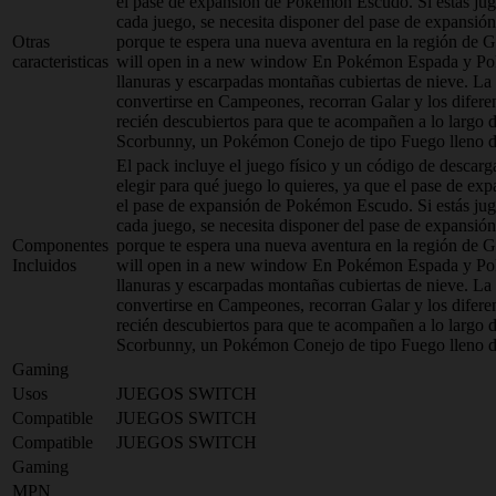
el pase de expansión de Pokémon Escudo. Si estás ju
cada juego, se necesita disponer del pase de expans
Otras
porque te espera una nueva aventura en la región de
caracteristicas
will open in a new window En Pokémon Espada y Pokém
llanuras y escarpadas montañas cubiertas de nieve. L
convertirse en Campeones, recorran Galar y los diferen
recién descubiertos para que te acompañen a lo largo
Scorbunny, un Pokémon Conejo de tipo Fuego lleno de e
El pack incluye el juego físico y un código de descarg
elegir para qué juego lo quieres, ya que el pase de
el pase de expansión de Pokémon Escudo. Si estás ju
cada juego, se necesita disponer del pase de expans
Componentes
porque te espera una nueva aventura en la región de
Incluidos
will open in a new window En Pokémon Espada y Pokém
llanuras y escarpadas montañas cubiertas de nieve. L
convertirse en Campeones, recorran Galar y los diferen
recién descubiertos para que te acompañen a lo largo
Scorbunny, un Pokémon Conejo de tipo Fuego lleno de e
Gaming
Usos
JUEGOS SWITCH
Compatible
JUEGOS SWITCH
Compatible
JUEGOS SWITCH
Gaming
MPN