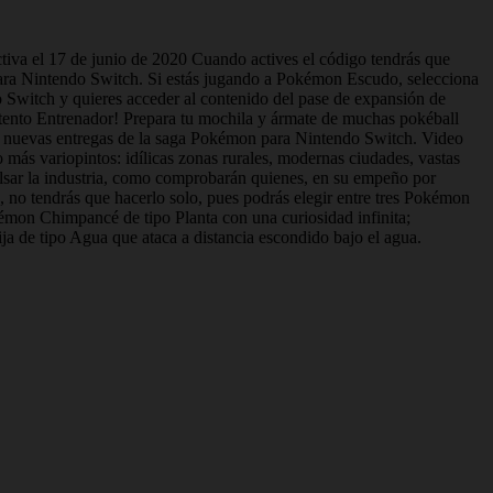
ctiva el 17 de junio de 2020 Cuando actives el código tendrás que
ara Nintendo Switch. Si estás jugando a Pokémon Escudo, selecciona
witch y quieres acceder al contenido del pase de expansión de
ento Entrenador! Prepara tu mochila y ármate de muchas pokéball
s nuevas entregas de la saga Pokémon para Nintendo Switch. Video
s variopintos: idílicas zonas rurales, modernas ciudades, vastas
lsar la industria, como comprobarán quienes, en su empeño por
, no tendrás que hacerlo solo, pues podrás elegir entre tres Pokémon
émon Chimpancé de tipo Planta con una curiosidad infinita;
a de tipo Agua que ataca a distancia escondido bajo el agua.