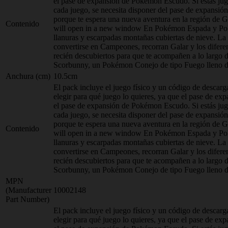
el pase de expansión de Pokémon Escudo. Si estás ju
cada juego, se necesita disponer del pase de expans
porque te espera una nueva aventura en la región de
Contenido
will open in a new window En Pokémon Espada y Pokém
llanuras y escarpadas montañas cubiertas de nieve. L
convertirse en Campeones, recorran Galar y los diferen
recién descubiertos para que te acompañen a lo largo
Scorbunny, un Pokémon Conejo de tipo Fuego lleno de e
Anchura (cm)
10.5cm
El pack incluye el juego físico y un código de descarg
elegir para qué juego lo quieres, ya que el pase de
el pase de expansión de Pokémon Escudo. Si estás ju
cada juego, se necesita disponer del pase de expans
porque te espera una nueva aventura en la región de
Contenido
will open in a new window En Pokémon Espada y Pokém
llanuras y escarpadas montañas cubiertas de nieve. L
convertirse en Campeones, recorran Galar y los diferen
recién descubiertos para que te acompañen a lo largo
Scorbunny, un Pokémon Conejo de tipo Fuego lleno de e
MPN
(Manufacturer
10002148
Part Number)
El pack incluye el juego físico y un código de descarg
elegir para qué juego lo quieres, ya que el pase de