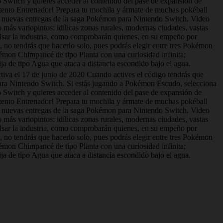
witch y quieres acceder al contenido del pase de expansión de
ento Entrenador! Prepara tu mochila y ármate de muchas pokéball
s nuevas entregas de la saga Pokémon para Nintendo Switch. Video
s variopintos: idílicas zonas rurales, modernas ciudades, vastas
lsar la industria, como comprobarán quienes, en su empeño por
, no tendrás que hacerlo solo, pues podrás elegir entre tres Pokémon
émon Chimpancé de tipo Planta con una curiosidad infinita;
a de tipo Agua que ataca a distancia escondido bajo el agua.
ctiva el 17 de junio de 2020 Cuando actives el código tendrás que
ara Nintendo Switch. Si estás jugando a Pokémon Escudo, selecciona
witch y quieres acceder al contenido del pase de expansión de
ento Entrenador! Prepara tu mochila y ármate de muchas pokéball
s nuevas entregas de la saga Pokémon para Nintendo Switch. Video
s variopintos: idílicas zonas rurales, modernas ciudades, vastas
lsar la industria, como comprobarán quienes, en su empeño por
, no tendrás que hacerlo solo, pues podrás elegir entre tres Pokémon
émon Chimpancé de tipo Planta con una curiosidad infinita;
a de tipo Agua que ataca a distancia escondido bajo el agua.