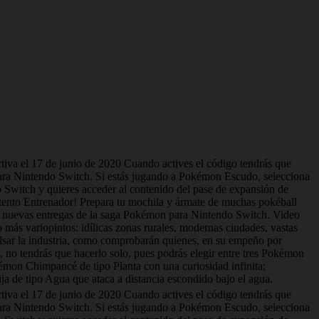
ctiva el 17 de junio de 2020 Cuando actives el código tendrás que
ara Nintendo Switch. Si estás jugando a Pokémon Escudo, selecciona
witch y quieres acceder al contenido del pase de expansión de
ento Entrenador! Prepara tu mochila y ármate de muchas pokéball
s nuevas entregas de la saga Pokémon para Nintendo Switch. Video
s variopintos: idílicas zonas rurales, modernas ciudades, vastas
lsar la industria, como comprobarán quienes, en su empeño por
, no tendrás que hacerlo solo, pues podrás elegir entre tres Pokémon
émon Chimpancé de tipo Planta con una curiosidad infinita;
a de tipo Agua que ataca a distancia escondido bajo el agua.
ctiva el 17 de junio de 2020 Cuando actives el código tendrás que
ara Nintendo Switch. Si estás jugando a Pokémon Escudo, selecciona