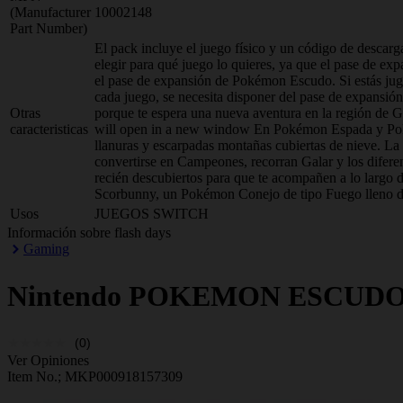
(Manufacturer
10002148
Part Number)
El pack incluye el juego físico y un código de descarg
elegir para qué juego lo quieres, ya que el pase de
el pase de expansión de Pokémon Escudo. Si estás ju
cada juego, se necesita disponer del pase de expans
Otras
porque te espera una nueva aventura en la región de
caracteristicas
will open in a new window En Pokémon Espada y Pokém
llanuras y escarpadas montañas cubiertas de nieve. L
convertirse en Campeones, recorran Galar y los diferen
recién descubiertos para que te acompañen a lo largo
Scorbunny, un Pokémon Conejo de tipo Fuego lleno de e
Usos
JUEGOS SWITCH
Información sobre flash days
Gaming
Nintendo
POKEMON ESCUDO 
(0)
Ver Opiniones
Item No.;
MKP000918157309