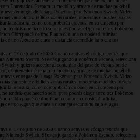
witch y quieres acceder al contenido del pase de expansión de
ento Entrenador! Prepara tu mochila y ármate de muchas pokéball
s nuevas entregas de la saga Pokémon para Nintendo Switch. Video
s variopintos: idílicas zonas rurales, modernas ciudades, vastas
lsar la industria, como comprobarán quienes, en su empeño por
, no tendrás que hacerlo solo, pues podrás elegir entre tres Pokémon
émon Chimpancé de tipo Planta con una curiosidad infinita;
a de tipo Agua que ataca a distancia escondido bajo el agua.
ctiva el 17 de junio de 2020 Cuando actives el código tendrás que
ara Nintendo Switch. Si estás jugando a Pokémon Escudo, selecciona
witch y quieres acceder al contenido del pase de expansión de
ento Entrenador! Prepara tu mochila y ármate de muchas pokéball
s nuevas entregas de la saga Pokémon para Nintendo Switch. Video
s variopintos: idílicas zonas rurales, modernas ciudades, vastas
lsar la industria, como comprobarán quienes, en su empeño por
, no tendrás que hacerlo solo, pues podrás elegir entre tres Pokémon
émon Chimpancé de tipo Planta con una curiosidad infinita;
a de tipo Agua que ataca a distancia escondido bajo el agua.
ctiva el 17 de junio de 2020 Cuando actives el código tendrás que
ara Nintendo Switch. Si estás jugando a Pokémon Escudo, selecciona