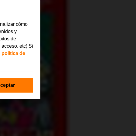
analizar cómo
tenidos y
bitos de
 acceso, etc) Si
a
política de
ceptar