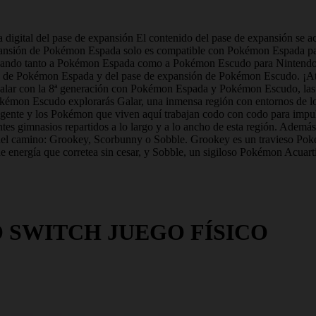
a digital del pase de expansión El contenido del pase de expansión se a
 expansión de Pokémon Espada solo es compatible con Pokémon Espada p
gando tanto a Pokémon Espada como a Pokémon Escudo para Nintendo S
ión de Pokémon Espada y del pase de expansión de Pokémon Escudo. ¡At
 Galar con la 8ª generación con Pokémon Espada y Pokémon Escudo, la
on Escudo explorarás Galar, una inmensa región con entornos de lo má
a gente y los Pokémon que viven aquí trabajan codo con codo para impu
tes gimnasios repartidos a lo largo y a lo ancho de esta región. Además
 del camino: Grookey, Scorbunny o Sobble. Grookey es un travieso Pok
nergía que corretea sin cesar, y Sobble, un sigiloso Pokémon Acuartij
SWITCH JUEGO FÍSICO