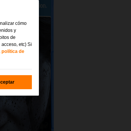
analizar cómo
tenidos y
bitos de
 acceso, etc) Si
a
política de
ceptar