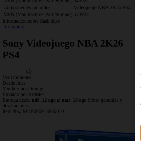
MPN (Manufacturer Part Number)
543922
Componentes Incluidos
Videojuego NBA 2K26 PS4
MPN (Manufacturer Part Number)
543922
Información sobre flash days
Gaming
Sony
Videojuego NBA 2K26
PS4
(0)
Ver Opiniones
Desde
/mes
Vendido por Orange
Enviado por Ardistel
Entrega desde
mié, 12 ago
al
mar, 18 ago
Sobre garantías y
devoluciones
Item No.;
MKP000918860010