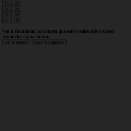
No
Sí
No
Sí
No
Sí
No
Sí
Vas a abandonar la compra que estás realizando y tienes
productos en tu carrito.
Cerrar sesión
Seguir Comprando