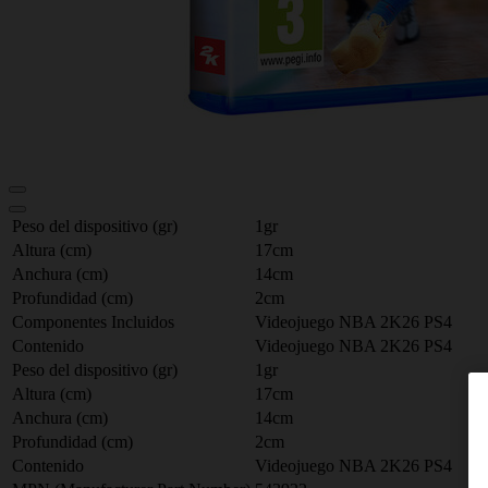
Peso del dispositivo (gr)
1gr
Altura (cm)
17cm
Anchura (cm)
14cm
Profundidad (cm)
2cm
Componentes Incluidos
Videojuego NBA 2K26 PS4
Contenido
Videojuego NBA 2K26 PS4
Peso del dispositivo (gr)
1gr
Altura (cm)
17cm
Anchura (cm)
14cm
Profundidad (cm)
2cm
Contenido
Videojuego NBA 2K26 PS4