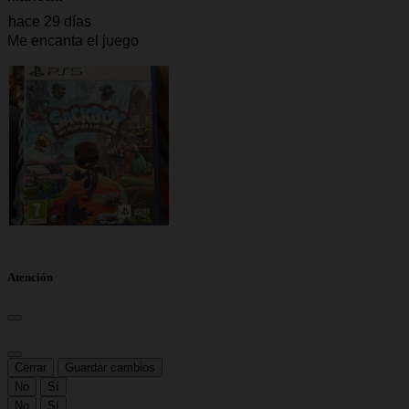
Atención
Cerrar
Guardar cambios
No
Sí
No
Sí