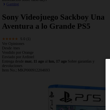
Gaming
Sony
Videojuego Sackboy Una
Aventura a lo Grande PS5
5.0
(1)
Ver Opiniones
Desde
/mes
Vendido por Orange
Enviado por Ardistel
Entrega desde
mar, 11 ago
al
lun, 17 ago
Sobre garantías y
devoluciones
Item No.;
MKP000912204693