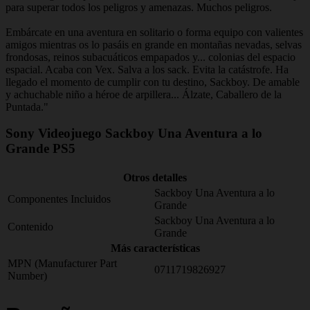
para superar todos los peligros y amenazas. Muchos peligros.
Embárcate en una aventura en solitario o forma equipo con valientes
amigos mientras os lo pasáis en grande en montañas nevadas, selvas
frondosas, reinos subacuáticos empapados y... colonias del espacio
espacial. Acaba con Vex. Salva a los sack. Evita la catástrofe. Ha
llegado el momento de cumplir con tu destino, Sackboy. De amable
y achuchable niño a héroe de arpillera... Álzate, Caballero de la
Puntada."
Sony Videojuego Sackboy Una Aventura a lo
Grande PS5
Otros detalles
Sackboy Una Aventura a lo
Componentes Incluidos
Grande
Sackboy Una Aventura a lo
Contenido
Grande
Más características
MPN (Manufacturer Part
0711719826927
Number)