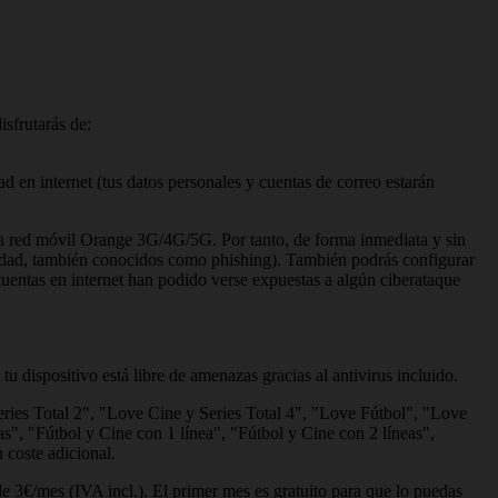
isfrutarás de:
 en internet (tus datos personales y cuentas de correo estarán
e la red móvil Orange 3G/4G/5G. Por tanto, de forma inmediata y sin
tidad, también conocidos como phishing). También podrás configurar
uentas en internet han podido verse expuestas a algún ciberataque
 dispositivo está libre de amenazas gracias al antivirus incluido.
eries Total 2", "Love Cine y Series Total 4", "Love Fútbol", "Love
as", "Fútbol y Cine con 1 línea", "Fútbol y Cine con 2 líneas",
n coste adicional.
de 3€/mes (IVA incl.). El primer mes es gratuito para que lo puedas