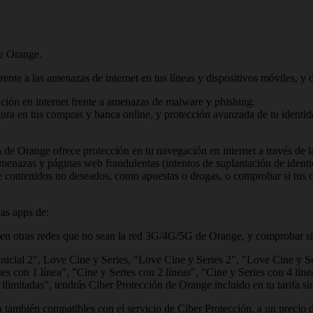
de Orange.
te a las amenazas de internet en tus líneas y dispositivos móviles, y d
ción en internet frente a amenazas de malware y phishing.
a en tus compras y banca online, y protección avanzada de tu identidad
ión de Orange ofrece protección en tu navegación en internet a través d
amenazas y páginas web fraudulentas (intentos de suplantación de iden
 contenidos no deseados, como apuestas o drogas, o comprobar si tus c
las apps de:
en otras redes que no sean la red 3G/4G/5G de Orange, y comprobar si tu
 Inicial 2", Love Cine y Series, "Love Cine y Series 2", "Love Cine y S
s con 1 línea", "Cine y Series con 2 líneas", "Cine y Series con 4 líne
 ilimitadas", tendrás Ciber Protección de Orange incluido en tu tarifa si
n también compatibles con el servicio de Ciber Protección, a un precio 