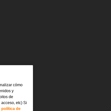
analizar cómo
tenidos y
bitos de
 acceso, etc) Si
a
política de