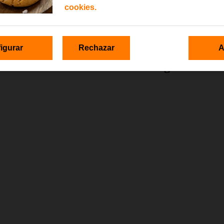
cookies.
 seguras.
igurar
Rechazar
A
icio de Ciber Protección de Orange