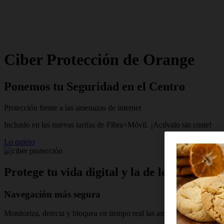
Ciber Protección de Orange
Ponemos tu Seguridad en el Centro
Protección frente a las amenazas de internet
Incluido en las nuevas tarifas de Fibra+Móvil. ¡Actívalo sin coste!
Lo quiero
Protege tu vida digital y la de los tuyos
Navegación más segura
Monitoriza, detecta y bloquea en tiempo real las amenazas de malware