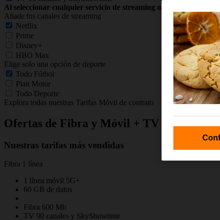
Al seleccionar cualquier servicio de streaming o deportes se act
Añade tus canales de streaming
Netflix
Prime
Disney+
HBO Max
Elige solo una opción de deporte
Todo Fútbol
Plan Motor
Todo Deporte
Explora todas nuestras Tarifas Móvil de contrato
Ofertas de Fibra y Móvil + TV
Conf
Nuestras tarifas más vendidas
Fibra 1 línea
1 línea móvil 5G+
60 GB de datos
Fibra 600 Mb
TV 90 canales y SkyShowtime