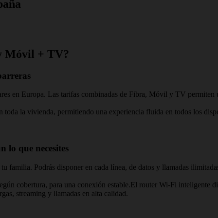
paña
 y Móvil + TV?
barreras
es en Europa. Las tarifas combinadas de Fibra, Móvil y TV permiten una 
n toda la vivienda, permitiendo una experiencia fluida en todos los dispo
n lo que necesites
 y tu familia. Podrás disponer en cada línea, de datos y llamadas ilimit
n cobertura, para una conexión estable.El router Wi-Fi inteligente dist
scargas, streaming y llamadas en alta calidad.