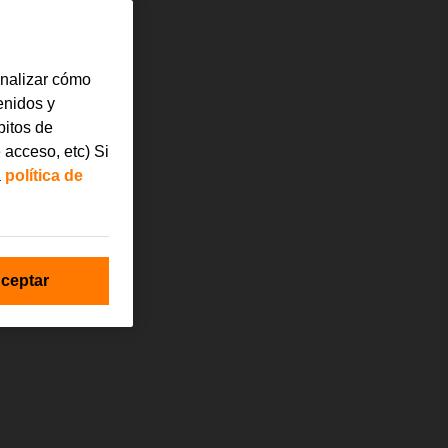
analizar cómo
tenidos y
bitos de
 acceso, etc) Si
a
política de
ceptar