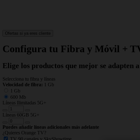
Ofertas si ya eres cliente
Configura tu Fibra y Móvil + T
Elige los productos que mejor se adapten a
Selecciona tu fibra y líneas
Velocidad de fibra:
1 Gb
1 Gb
600 Mb
Líneas Ilimitadas 5G+
Líneas 60GB 5G+
Puedes añadir líneas adicionales más adelante
¿Quieres Orange TV?
TV 90 canales y SkyShowtime