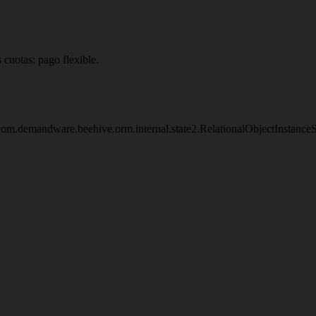
 cuotas: pago flexible.
om.demandware.beehive.orm.internal.state2.RelationalObjectInstanc