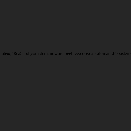
eState@48ca5abd[com.demandware.beehive.core.capi.domain.Persisten