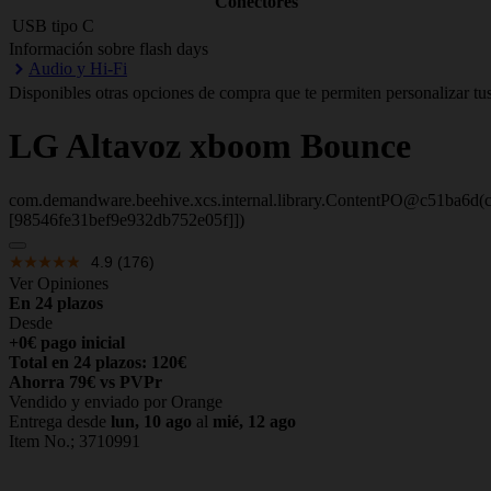
Conectores
USB tipo C
Información sobre flash days
Audio y Hi-Fi
Disponibles otras opciones de compra que te permiten personalizar tus
LG
Altavoz xboom Bounce
com.demandware.beehive.xcs.internal.library.ContentPO@c51ba6d(c
[98546fe31bef9e932db752e05f]])
4.9
(176)
Ver Opiniones
En 24 plazos
Desde
+0€ pago inicial
Total en 24 plazos: 120€
Ahorra 79€ vs PVPr
Vendido y enviado por Orange
Entrega desde
lun, 10 ago
al
mié, 12 ago
Item No.;
3710991