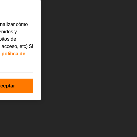
analizar cómo
tenidos y
bitos de
 acceso, etc) Si
a
política de
ceptar