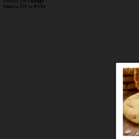
Vendido por
Orange
Ahorra 27€ vs PVPr