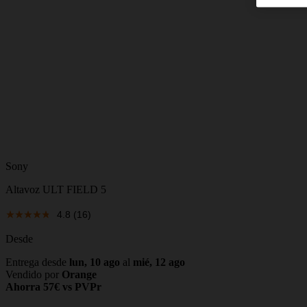
Sony
Altavoz ULT FIELD 5
4.8
(16)
Desde
Entrega desde
lun, 10 ago
al
mié, 12 ago
Vendido por
Orange
Ahorra 57€ vs PVPr