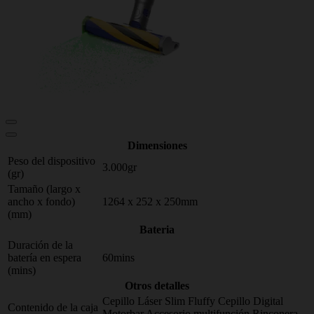
Dimensiones
Peso del dispositivo
3.000gr
(gr)
Tamaño (largo x
ancho x fondo)
1264 x 252 x 250mm
(mm)
Bateria
Duración de la
batería en espera
60mins
(mins)
Otros detalles
Cepillo Láser Slim Fluffy Cepillo Digital
Contenido de la caja
Motorbar Accesorio multifunción Rinconera