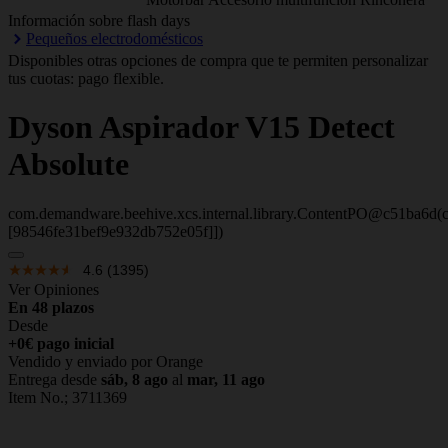
Información sobre flash days
Pequeños electrodomésticos
Disponibles otras opciones de compra que te permiten personalizar
tus cuotas: pago flexible.
Dyson
Aspirador V15 Detect
Absolute
com.demandware.beehive.xcs.internal.library.ContentPO@c51ba6d(c
[98546fe31bef9e932db752e05f]])
4.6
(1395)
Ver Opiniones
En 48 plazos
Desde
+0€ pago inicial
Vendido y enviado por Orange
Entrega desde
sáb, 8 ago
al
mar, 11 ago
Item No.;
3711369