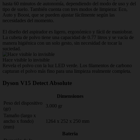
hasta 60 minutos de autonomía, dependiendo del modo de uso y del
tipo de suelo. También cuenta con tres modos de limpieza: Eco,
Auto y Boost, que se pueden ajustar fácilmente según las
necesidades del momento.
El diseño del aspirador es ligero, ergonómico y fácil de maniobrar.
La cubeta de polvo tiene una capacidad de 0.77 litros y se vacía de
manera higiénica con un solo gesto, sin necesidad de tocar la
suciedad.
Hace visible lo invisible
L
Revela el polvo con la luz LED verde. Los filamentos de carbono
I
capturan el polvo más fino para una limpieza realmente completa.
y
Dyson V15 Detect Absolute
Dimensiones
Peso del dispositivo
3.000 gr
(gr)
Tamaño (largo x
ancho x fondo)
1264 x 252 x 250 mm
(mm)
Bateria