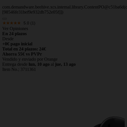
com.demandware.beehive.xcs.internal.library.ContentPO@c51ba6d(c
[98546fe31bef9e932db752e05f]])
5.0
(1)
Ver Opiniones
En 24 plazos
Desde
+0€ pago inicial
Total en 24 plazos: 24€
Ahorra 55€ vs PVPr
Vendido y enviado por Orange
Entrega desde
lun, 10 ago
al
jue, 13 ago
Item No.;
3711361