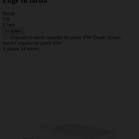
Elige tu tarifa
Desde
C
156
€
/mes
Lo quiero
Dispositivo
muvit cargador de pared 45W
Desde 1€/mes
muvit Cargador de pared 45W
A plazos 24 meses