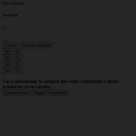
Ver detalles
Atención
Cerrar
Guardar cambios
No
Sí
No
Sí
No
Sí
No
Sí
Vas a abandonar la compra que estás realizando y tienes
productos en tu carrito.
Cerrar sesión
Seguir Comprando