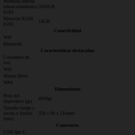
Memoria interna
(almacenamiento)
2000GB
(GB)
Memoria RAM
16GB
(GB)
Conectividad
Wifi
Bluetooth
Características destacadas
Comandos de
voz
Wifi
Manos libres
MP4
Dimensiones
Peso del
4950gr
dispositivo (gr)
Tamaño (largo x
ancho x fondo)
358 x 96 x 216mm
(mm)
Conectores
USB tipo C