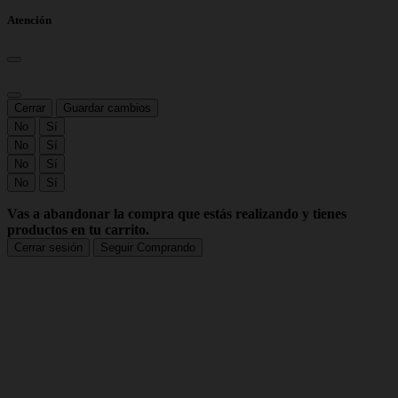
Atención
Cerrar
Guardar cambios
No
Sí
No
Sí
No
Sí
No
Sí
Vas a abandonar la compra que estás realizando y tienes
productos en tu carrito.
Cerrar sesión
Seguir Comprando