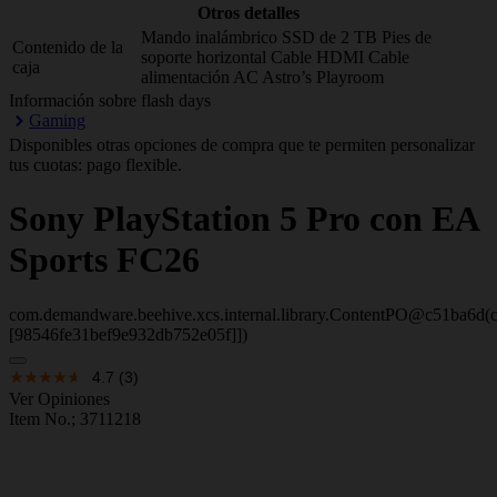
Otros detalles
Mando inalámbrico SSD de 2 TB Pies de
Contenido de la
soporte horizontal Cable HDMI Cable
caja
alimentación AC Astro’s Playroom
Información sobre flash days
Gaming
Disponibles otras opciones de compra que te permiten personalizar
tus cuotas: pago flexible.
Sony
PlayStation 5 Pro con EA
Sports FC26
com.demandware.beehive.xcs.internal.library.ContentPO@c51ba6d(c
[98546fe31bef9e932db752e05f]])
4.7
(3)
Ver Opiniones
Item No.;
3711218