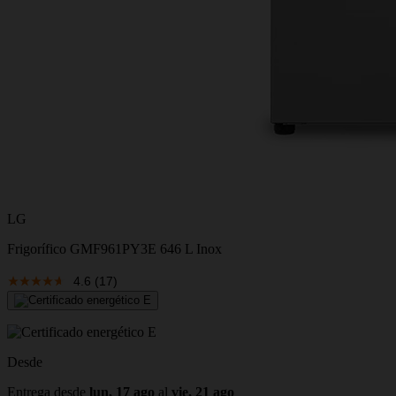
LG
Frigorífico GMF961PY3E 646 L Inox
4.6
(17)
Desde
Entrega desde
lun, 17 ago
al
vie, 21 ago