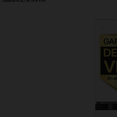
Ahorra 874,75€ vs PVPr