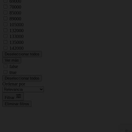
69000
70000
85000
89000
105000
132000
133000
135000
142000
Deseleccionar todos
Ver más
false
true
Deseleccionar todos
Ordenar por
Filtrar
Eliminar filtros