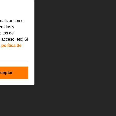
analizar cómo
tenidos y
bitos de
 acceso, etc) Si
a
política de
ceptar