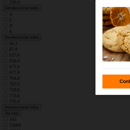
230.0
Deseleccionar todos
A
C
D
E
Deseleccionar todos
66.3
67.8
637.0
658.0
675.0
677.0
704.0
Conf
707.0
729.0
733.0
735.0
Deseleccionar todos
Ver más
103
55000