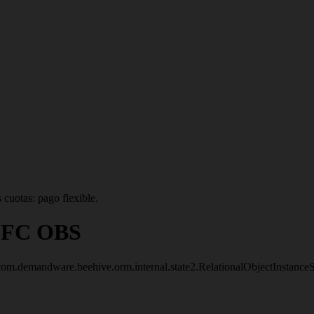
 cuotas: pago flexible.
s FC OBS
om.demandware.beehive.orm.internal.state2.RelationalObjectInstanc