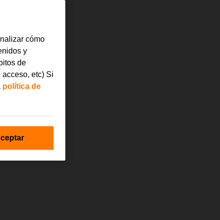
analizar cómo
tenidos y
bitos de
 acceso, etc) Si
a
política de
ceptar