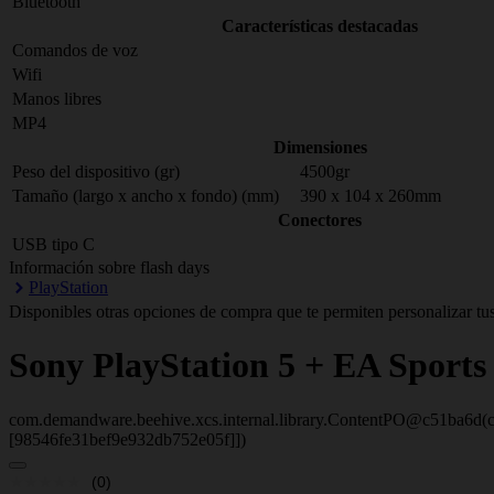
Bluetooth
Características destacadas
Comandos de voz
Wifi
Manos libres
MP4
Dimensiones
Peso del dispositivo (gr)
4500gr
Tamaño (largo x ancho x fondo) (mm)
390 x 104 x 260mm
Conectores
USB tipo C
Información sobre flash days
PlayStation
Disponibles otras opciones de compra que te permiten personalizar tus
Sony
PlayStation 5 + EA Sport
com.demandware.beehive.xcs.internal.library.ContentPO@c51ba6d(c
[98546fe31bef9e932db752e05f]])
(0)