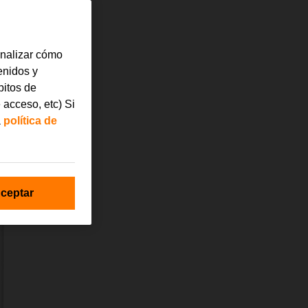
analizar cómo
tenidos y
bitos de
 acceso, etc) Si
a
política de
ceptar