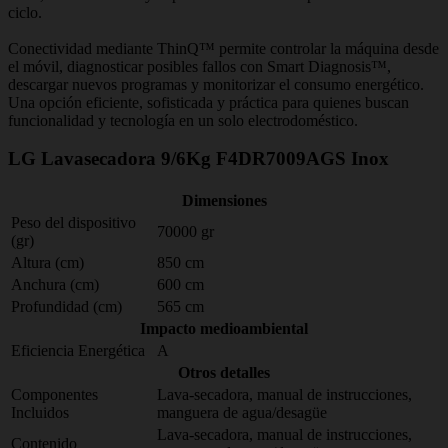
ciclo.
Conectividad mediante ThinQ™ permite controlar la máquina desde
el móvil, diagnosticar posibles fallos con Smart Diagnosis™,
descargar nuevos programas y monitorizar el consumo energético.
Una opción eficiente, sofisticada y práctica para quienes buscan
funcionalidad y tecnología en un solo electrodoméstico.
LG Lavasecadora 9/6Kg F4DR7009AGS Inox
Dimensiones
Peso del dispositivo
70000 gr
(gr)
Altura (cm)
850 cm
Anchura (cm)
600 cm
Profundidad (cm)
565 cm
Impacto medioambiental
Eficiencia Energética
A
Otros detalles
Componentes
Lava-secadora, manual de instrucciones,
Incluidos
manguera de agua/desagüe
Lava-secadora, manual de instrucciones,
Contenido