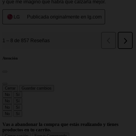
Atención
Cerrar
Guardar cambios
No
Sí
No
Sí
No
Sí
No
Sí
Vas a abandonar la compra que estás realizando y tienes
productos en tu carrito.
Cerrar sesión
Seguir Comprando