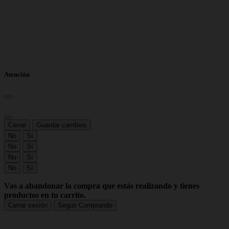
Atención
Cerrar
Guardar cambios
No
Sí
No
Sí
No
Sí
No
Sí
Vas a abandonar la compra que estás realizando y tienes
productos en tu carrito.
Cerrar sesión
Seguir Comprando