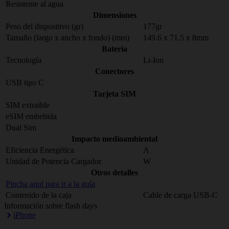
Resistente al agua
Dimensiones
Peso del dispositivo (gr)
177gr
Tamaño (largo x ancho x fondo) (mm)
149.6 x 71.5 x 8mm
Bateria
Tecnología
Li-Ion
Conectores
USB tipo C
Tarjeta SIM
SIM extraible
eSIM embebida
Dual Sim
Impacto medioambiental
Eficiencia Energética
A
Unidad de Potencia Cargador
W
Otros detalles
Pincha aquí para ir a la guía
Contenido de la caja
Cable de carga USB-C
Información sobre flash days
iPhone