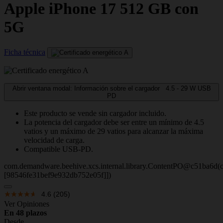
Apple
iPhone 17 512 GB con
5G
Ficha técnica
Abrir ventana modal: Información sobre el cargador
4.5 - 29
W
USB
PD
Este producto se vende sin cargador incluido.
La potencia del cargador debe ser entre un mínimo de 4.5
vatios y un máximo de 29 vatios para alcanzar la máxima
velocidad de carga.
Compatible USB-PD.
com.demandware.beehive.xcs.internal.library.ContentPO@c51ba6d(c
[98546fe31bef9e932db752e05f]])
4.6
(205)
Ver Opiniones
En 48 plazos
Desde