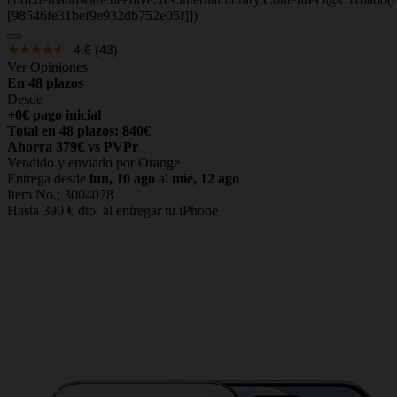
[98546fe31bef9e932db752e05f]])
4.6
(43)
Ver Opiniones
En 48 plazos
Desde
+0€ pago inicial
Total en 48 plazos: 840€
Ahorra 379€ vs PVPr
Vendido y enviado por Orange
Entrega desde
lun, 10 ago
al
mié, 12 ago
Item No.;
3004078
Hasta 390 € dto. al entregar tu iPhone