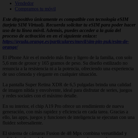
Vendedor
Compramos tu móvil
Este dispositivo únicamente es compatible con tecnología eSIM
(tarjeta SIM Virtual). Recuerda solicitar tu eSIM para poder hacer
uso de tu línea móvil. Además, puedes acceder a la guía del
proceso de activación en en el siguiente enlace:
https://ayuda.orange.es/particulares/movil/sim-pin-puk/esim-de-
orange/
El iPhone Air es el modelo más fino y ligero de la familia, con solo
5,6 mm de grosor y 165 gramos de peso. Su diseño estilizado no
renuncia a la resistencia ni a la potencia, ofreciendo una experiencia
de uso cómoda y elegante en cualquier situación.
La pantalla Super Retina XDR de 6,5 pulgadas brinda una calidad
de imagen nítida y envolvente, ideal para disfrutar de series, juegos
y redes sociales con el máximo detalle.
En su interior, el chip A19 Pro ofrece un rendimiento de nueva
generación, con más rapidez y eficiencia en cada tarea. Gracias a
ello, las apps, juegos y funciones de inteligencia se ejecutan con una
fluidez sobresaliente.
El sistema de cámaras Fusion de 48 Mpx combina versatilidad y