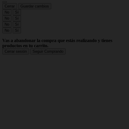
Cerrar
Guardar cambios
No
Sí
No
Sí
No
Sí
No
Sí
Vas a abandonar la compra que estás realizando y tienes
productos en tu carrito.
Cerrar sesión
Seguir Comprando