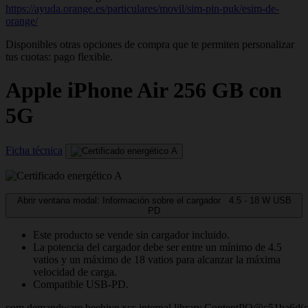
https://ayuda.orange.es/particulares/movil/sim-pin-puk/esim-de-
orange/
Disponibles otras opciones de compra que te permiten personalizar
tus cuotas: pago flexible.
Apple
iPhone Air 256 GB con
5G
Ficha técnica
Abrir ventana modal: Información sobre el cargador
4.5 - 18
W
USB
PD
Este producto se vende sin cargador incluido.
La potencia del cargador debe ser entre un mínimo de 4.5
vatios y un máximo de 18 vatios para alcanzar la máxima
velocidad de carga.
Compatible USB-PD.
com.demandware.beehive.xcs.internal.library.ContentPO@c51ba6d(c