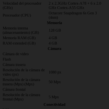
Velocidad del procesador
2 x 2.3GHz Cortex-A78 + 6 x 2.0
(GHz)
GHz Cortex-A55 GHz
Octacore Snapdragon 6s Gen 3
Procesador (CPU)
(4nm)
Memoria
Memoria interna
128 GB
(almacenamiento) (GB)
Memoria RAM (GB)
4 GB
RAM extended (GB)
4 GB
Cámara
Cámara de video
Flash
Cámara trasera
Resolución de la cámara de
1080 px
video (px)
Resolución de la cámara
50 Mpx
trasera (Mpx) (Mpx)
Cámara frontal
Resolución de la cámara
5 Mpx
frontal (Mpx)
Conectividad