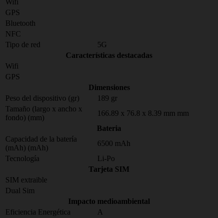
Wifi
GPS
Bluetooth
NFC
Tipo de red
5G
Características destacadas
Wifi
GPS
Dimensiones
Peso del dispositivo (gr)
189 gr
Tamaño (largo x ancho x
166.89 x 76.8 x 8.39 mm mm
fondo) (mm)
Bateria
Capacidad de la batería
6500 mAh
(mAh) (mAh)
Tecnología
Li-Po
Tarjeta SIM
SIM extraible
Dual Sim
Impacto medioambiental
Eficiencia Energética
A