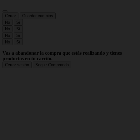
Cerrar
Guardar cambios
No
Sí
No
Sí
No
Sí
No
Sí
Vas a abandonar la compra que estás realizando y tienes
productos en tu carrito.
Cerrar sesión
Seguir Comprando