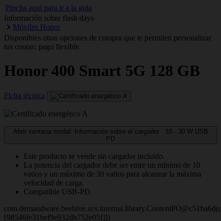
Pincha aquí para ir a la guía
Información sobre flash days
Móviles Honor
Disponibles otras opciones de compra que te permiten personalizar
tus cuotas: pago flexible.
Honor
400 Smart 5G 128 GB
Ficha técnica
Abrir ventana modal: Información sobre el cargador
10 - 30
W
USB
PD
Este producto se vende sin cargador incluido.
La potencia del cargador debe ser entre un mínimo de 10
vatios y un máximo de 30 vatios para alcanzar la máxima
velocidad de carga.
Compatible USB-PD.
com.demandware.beehive.xcs.internal.library.ContentPO@c51ba6d(c
[98546fe31bef9e932db752e05f]])