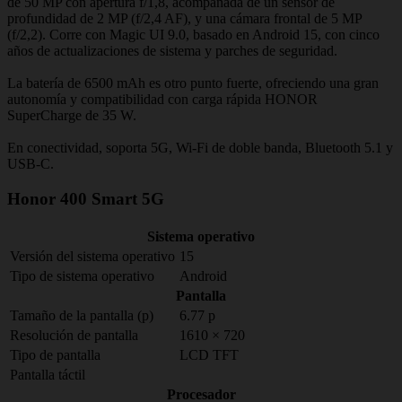
de 50 MP con apertura f/1,8, acompañada de un sensor de
profundidad de 2 MP (f/2,4 AF), y una cámara frontal de 5 MP
(f/2,2). Corre con Magic UI 9.0, basado en Android 15, con cinco
años de actualizaciones de sistema y parches de seguridad.
La batería de 6500 mAh es otro punto fuerte, ofreciendo una gran
autonomía y compatibilidad con carga rápida HONOR
SuperCharge de 35 W.
En conectividad, soporta 5G, Wi-Fi de doble banda, Bluetooth 5.1 y
USB-C.
Honor 400 Smart 5G
Sistema operativo
Versión del sistema operativo
15
Tipo de sistema operativo
Android
Pantalla
Tamaño de la pantalla (p)
6.77 p
Resolución de pantalla
1610 × 720
Tipo de pantalla
LCD TFT
Pantalla táctil
Procesador