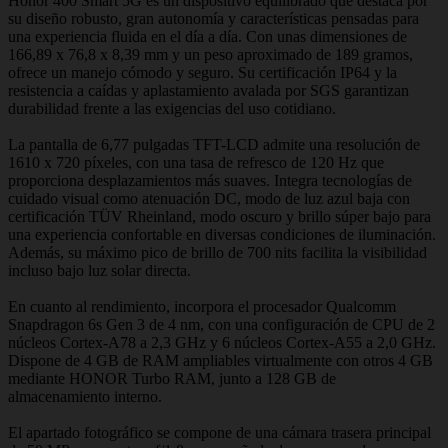
Honor 400 Smart 5G es un dispositivo equilibrado que destaca por
su diseño robusto, gran autonomía y características pensadas para
una experiencia fluida en el día a día. Con unas dimensiones de
166,89 x 76,8 x 8,39 mm y un peso aproximado de 189 gramos,
ofrece un manejo cómodo y seguro. Su certificación IP64 y la
resistencia a caídas y aplastamiento avalada por SGS garantizan
durabilidad frente a las exigencias del uso cotidiano.
La pantalla de 6,77 pulgadas TFT-LCD admite una resolución de
1610 x 720 píxeles, con una tasa de refresco de 120 Hz que
proporciona desplazamientos más suaves. Integra tecnologías de
cuidado visual como atenuación DC, modo de luz azul baja con
certificación TÜV Rheinland, modo oscuro y brillo súper bajo para
una experiencia confortable en diversas condiciones de iluminación.
Además, su máximo pico de brillo de 700 nits facilita la visibilidad
incluso bajo luz solar directa.
En cuanto al rendimiento, incorpora el procesador Qualcomm
Snapdragon 6s Gen 3 de 4 nm, con una configuración de CPU de 2
núcleos Cortex-A78 a 2,3 GHz y 6 núcleos Cortex-A55 a 2,0 GHz.
Dispone de 4 GB de RAM ampliables virtualmente con otros 4 GB
mediante HONOR Turbo RAM, junto a 128 GB de
almacenamiento interno.
El apartado fotográfico se compone de una cámara trasera principal