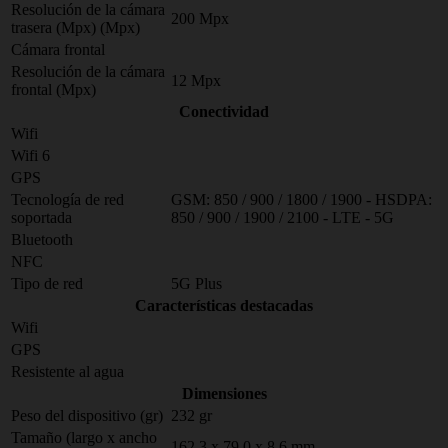
Resolución de la cámara
200 Mpx
trasera (Mpx) (Mpx)
Cámara frontal
Resolución de la cámara
12 Mpx
frontal (Mpx)
Conectividad
Wifi
Wifi 6
GPS
Tecnología de red
GSM: 850 / 900 / 1800 / 1900 - HSDPA:
soportada
850 / 900 / 1900 / 2100 - LTE - 5G
Bluetooth
NFC
Tipo de red
5G Plus
Características destacadas
Wifi
GPS
Resistente al agua
Dimensiones
Peso del dispositivo (gr)
232 gr
Tamaño (largo x ancho
162.3 x 79.0 x 8.6 mm