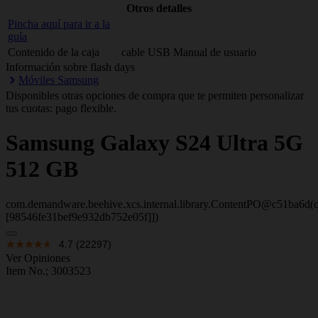
Otros detalles
Pincha aquí para ir a la
guía
Contenido de la caja
cable USB Manual de usuario
Información sobre flash days
Móviles Samsung
Disponibles otras opciones de compra que te permiten personalizar
tus cuotas: pago flexible.
Samsung
Galaxy S24 Ultra 5G
512 GB
com.demandware.beehive.xcs.internal.library.ContentPO@c51ba6d(c
[98546fe31bef9e932db752e05f]])
4.7
(22297)
Ver Opiniones
Item No.;
3003523