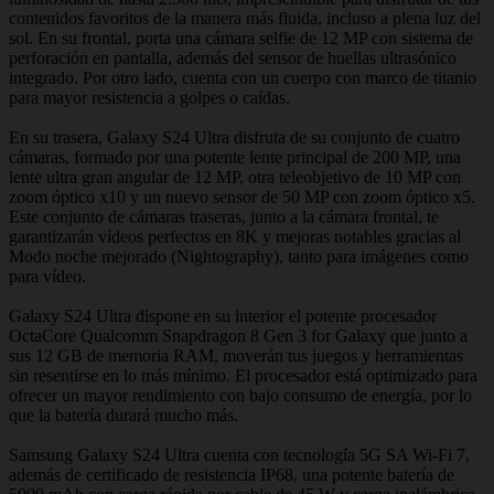
contenidos favoritos de la manera más fluida, incluso a plena luz del
sol. En su frontal, porta una cámara selfie de 12 MP con sistema de
perforación en pantalla, además del sensor de huellas ultrasónico
integrado. Por otro lado, cuenta con un cuerpo con marco de titanio
para mayor resistencia a golpes o caídas.
En su trasera, Galaxy S24 Ultra disfruta de su conjunto de cuatro
cámaras, formado por una potente lente principal de 200 MP, una
lente ultra gran angular de 12 MP, otra teleobjetivo de 10 MP con
zoom óptico x10 y un nuevo sensor de 50 MP con zoom óptico x5.
Este conjunto de cámaras traseras, junto a la cámara frontal, te
garantizarán vídeos perfectos en 8K y mejoras notables gracias al
Modo noche mejorado (Nightography), tanto para imágenes como
para vídeo.
Galaxy S24 Ultra dispone en su interior el potente procesador
OctaCore Qualcomm Snapdragon 8 Gen 3 for Galaxy que junto a
sus 12 GB de memoria RAM, moverán tus juegos y herramientas
sin resentirse en lo más mínimo. El procesador está optimizado para
ofrecer un mayor rendimiento con bajo consumo de energía, por lo
que la batería durará mucho más.
Samsung Galaxy S24 Ultra cuenta con tecnología 5G SA Wi-Fi 7,
además de certificado de resistencia IP68, una potente batería de