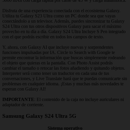
5000 mAh con carga rápida por cable de 45 W y carga inalámbrica.
Disfruta de una experiencia conectada con el ecosistema Galaxy.
Utiliza tu Galaxy S23 Ultra como un PC donde sea que vayas
conectándolo a un televisor. Además, puedes sincronizar tu Galaxy
S24 Ultra con tus otros dispositivos Galaxy para sacar el máximo
provecho en tu día a día. Galaxy S24 Ultra Incluye S Pen integrado
con el que podrás escribir en todos los campos de texto.
Y, ahora, con Galaxy AI que incluye nuevas y sorprendentes
funciones impulsadas por IA. Circle to Search with Google te
permite encontrar la información que buscas simplemente rodeando
el objeto que quieras en la pantalla. Con Photo Assist podrás
cambiar el tamaño o retocar las fotos añadiendo y quitando objetos.
Interpreter será como tener un traductor en cada una de tus
conversaciones, y Live Translate hará que te puedas comunicarte sin
problemas en cualquier idioma. ¡Estas y muchas más novedades te
esperan con Galaxy AI!
IMPORTANTE
: El contenido de la caja no incluye auriculares ni
adaptador de corriente.
Samsung Galaxy S24 Ultra 5G
Sistema operativo