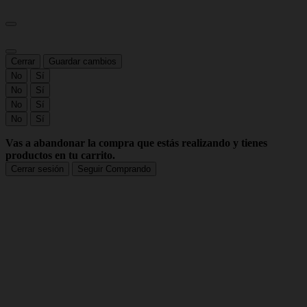
Cerrar
Guardar cambios
No
Sí
No
Sí
No
Sí
No
Sí
Vas a abandonar la compra que estás realizando y tienes
productos en tu carrito.
Cerrar sesión
Seguir Comprando