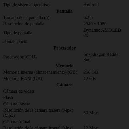
Tipo de sistema operativo
Android
Pantalla
Tamaño de la pantalla (p)
6.2 p
Resolución de pantalla
2340 x 1080
Dynamic AMOLED
Tipo de pantalla
2x
Pantalla táctil
Procesador
Snapdragon 8 Elite
Procesador (CPU)
3nm
Memoria
Memoria interna (almacenamiento) (GB)
256 GB
Memoria RAM (GB)
12 GB
Cámara
Cámara de video
Flash
Cámara trasera
Resolución de la cámara trasera (Mpx)
50 Mpx
(Mpx)
Cámara frontal
Resolución de la cámara frontal (Mpx)
12 Mpx