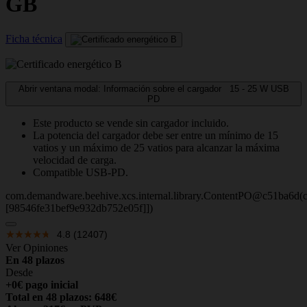
GB
Ficha técnica
Abrir ventana modal: Información sobre el cargador
15 - 25
W
USB
PD
Este producto se vende sin cargador incluido.
La potencia del cargador debe ser entre un mínimo de 15
vatios y un máximo de 25 vatios para alcanzar la máxima
velocidad de carga.
Compatible USB-PD.
com.demandware.beehive.xcs.internal.library.ContentPO@c51ba6d(c
[98546fe31bef9e932db752e05f]])
4.8
(12407)
Ver Opiniones
En 48 plazos
Desde
+0€ pago inicial
Total en 48 plazos: 648€