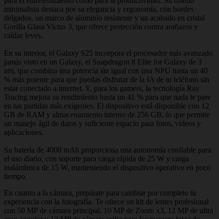
para el entretenimiento como para la productividad. Su diseño
minimalista destaca por su elegancia y ergonomía, con bordes
delgados, un marco de aluminio resistente y un acabado en cristal
Gorilla Glass Victus 3, que ofrece protección contra arañazos y
caídas leves.
En su interior, el Galaxy S25 incorpora el procesador más avanzado
jamás visto en un Galaxy, el Snapdragon 8 Elite for Galaxy de 3
nm, que combina una potencia sin igual con una NPU hasta un 40
% más potente para que puedas disfrutar de la IA de tu teléfono sin
estar conectado a internet. Y, para los gamers, la tecnología Ray
Tracing mejora su rendimiento hasta un 41 % para que nada te pare
en tus partidas más exigentes. El dispositivo está disponible con 12
GB de RAM y almacenamiento interno de 256 GB, lo que permite
un manejo ágil de datos y suficiente espacio para fotos, videos y
aplicaciones.
Su batería de 4000 mAh proporciona una autonomía confiable para
el uso diario, con soporte para carga rápida de 25 W y carga
inalámbrica de 15 W, manteniendo el dispositivo operativo en poco
tiempo.
En cuanto a la cámara, prepárate para cambiar por completo tu
experiencia con la fotografía. Te ofrece un kit de lentes profesional
con 50 MP de cámara principal, 10 MP de Zoom x3, 12 MP de ultra