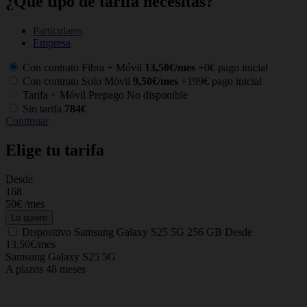
¿Qué tipo de tarifa necesitas?
Particulares
Empresa
Con contrato Fibra + Móvil
13,50€/mes
+0€ pago inicial
Con contrato Solo Móvil
9,50€/mes
+199€ pago inicial
Tarifa + Móvil Prepago
No disponible
Sin tarifa
784€
Continuar
Elige tu tarifa
Desde
C
168
50€
/mes
Lo quiero
Dispositivo
Samsung Galaxy S25 5G 256 GB
Desde
13,50€/mes
Samsung Galaxy S25 5G
A plazos 48 meses