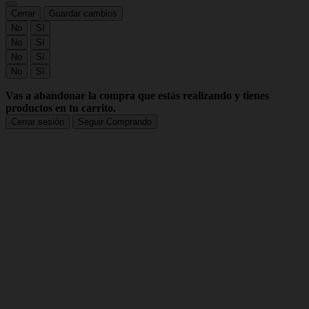
Cerrar
Guardar cambios
No
Sí
No
Sí
No
Sí
No
Sí
Vas a abandonar la compra que estás realizando y tienes
productos en tu carrito.
Cerrar sesión
Seguir Comprando