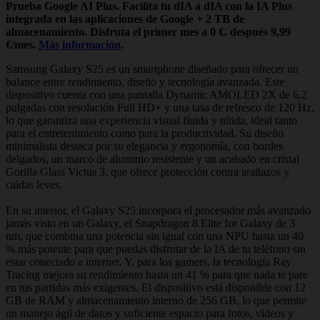
Prueba Google AI Plus. Facilita tu dIA a dIA con la IA Plus
integrada en las aplicaciones de Google + 2 TB de
almacenamiento. Disfruta el primer mes a 0 €, después 9,99
€/mes.
Más información
.
Samsung Galaxy S25 es un smartphone diseñado para ofrecer un
balance entre rendimiento, diseño y tecnología avanzada. Este
dispositivo cuenta con una pantalla Dynamic AMOLED 2X de 6,2
pulgadas con resolución Full HD+ y una tasa de refresco de 120 Hz,
lo que garantiza una experiencia visual fluida y nítida, ideal tanto
para el entretenimiento como para la productividad. Su diseño
minimalista destaca por su elegancia y ergonomía, con bordes
delgados, un marco de aluminio resistente y un acabado en cristal
Gorilla Glass Victus 3, que ofrece protección contra arañazos y
caídas leves.
En su interior, el Galaxy S25 incorpora el procesador más avanzado
jamás visto en un Galaxy, el Snapdragon 8 Elite for Galaxy de 3
nm, que combina una potencia sin igual con una NPU hasta un 40
% más potente para que puedas disfrutar de la IA de tu teléfono sin
estar conectado a internet. Y, para los gamers, la tecnología Ray
Tracing mejora su rendimiento hasta un 41 % para que nada te pare
en tus partidas más exigentes. El dispositivo está disponible con 12
GB de RAM y almacenamiento interno de 256 GB, lo que permite
un manejo ágil de datos y suficiente espacio para fotos, videos y