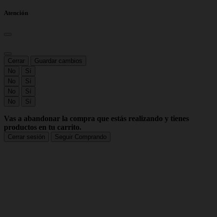
Atención
Cerrar
Guardar cambios
No
Sí
No
Sí
No
Sí
No
Sí
Vas a abandonar la compra que estás realizando y tienes
productos en tu carrito.
Cerrar sesión
Seguir Comprando