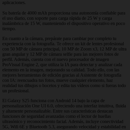
aplicaciones.
Su batería de 4000 mAh proporciona una autonomía confiable para
el uso diario, con soporte para carga rápida de 25 W y carga
inalámbrica de 15 W, manteniendo el dispositivo operativo en poco
tiempo.
En cuanto a la cámara, prepárate para cambiar por completo tu
experiencia con la fotografía. Te ofrece un kit de lentes profesional
con 50 MP de cámara principal, 10 MP de Zoom x3, 12 MP de ultra
gran angular y 12 MP de cámara selfie para las mejores fotos de
perfil. Además, cuenta con el nuevo procesador de imagen
ProVisual Engine 2, que utiliza la IA para detectar y analizar cada
elemento en la imagen, mejorando su calidad. Todo ello, con las
mejores herramientas de edición gracias al Asistente de fotografía
con IA: reencuadra tus fotos, mueve cualquier elemento, haz
realidad tus dibujos o bocetos y edita tus vídeos como si fueras todo
un profesional.
El Galaxy S25 funciona con Android 14 bajo la capa de
personalización One UI 6.0, ofreciendo una interfaz intuitiva, fluida
y altamente personalizable. Entre sus características destacan
funciones de seguridad avanzadas como el lector de huellas
ultrasónico y reconocimiento facial. Además, incluye conectividad
5G, Wifi 6E y Bluetooth 5.3, asegurando velocidad y estabilidad en