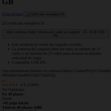
GB
Ficha técnica
Abrir ventana modal: Información sobre el cargador
15 - 25
W
USB
PD
Este producto se vende sin cargador incluido.
La potencia del cargador debe ser entre un mínimo de 15
vatios y un máximo de 25 vatios para alcanzar la máxima
velocidad de carga.
Compatible USB-PD.
com.demandware.beehive.xcs.internal.library.ContentPO@c51ba6d(c
[98546fe31bef9e932db752e05f]])
4.8
(12405)
Ver Opiniones
En 48 plazos
Desde
+0€ pago inicial
Total en 48 plazos: 648€