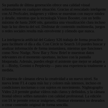
Su pantalla de última generación ofrece una calidad visual
sobresaliente en cualquier situación. Gracias al reescalado inteligente
con AI ProScaler, imágenes y vídeos se muestran con mayor nitidez
y detalle, mientras que la tecnología Vision Booster, con un brillo
máximo de hasta 2600 nits, garantiza una visualización clara incluso
bajo la luz directa del sol. Disfrutar de contenido multimedia, juegos
o redes sociales resulta más envolvente y cómodo que nunca.
La inteligencia artificial del Galaxy S26 trabaja de forma proactiva
para facilitarte el día a día. Con Circle to Search 3.0 puedes buscar y
analizar información de forma instantánea, mientras que funciones
como Now Nudge, Now Bar y Now Brief te muestran datos
relevantes en el momento oportuno, incluso con la pantalla
bloqueada. Además, puedes elegir el asistente que mejor se adapte a
ti —Bixby, Gemini o Perplexity— para una experiencia totalmente a
medida.
El sistema de cámaras eleva la creatividad a un nuevo nivel. Su
nueva lente F1.4 capta más luz y colores más intensos, incluso en
condiciones nocturnas o con sujetos en movimiento. Nightography
Video 2.0 permite grabar vídeos más claros y definidos, y la cámara
frontal ofrece selfies naturales con calidad profesional. La edición
con IA te permite retocar imágenes, eliminar elementos no deseados
o crear contenido original de forma sencilla.