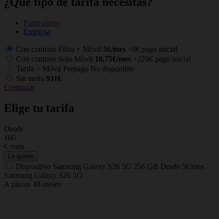
¿Qué tipo de tarifa necesitas?
Particulares
Empresa
Con contrato Fibra + Móvil
5€/mes
+0€ pago inicial
Con contrato Solo Móvil
10,75€/mes
+229€ pago inicial
Tarifa + Móvil Prepago
No disponible
Sin tarifa
931€
Continuar
Elige tu tarifa
Desde
C
160
€
/mes
Lo quiero
Dispositivo
Samsung Galaxy S26 5G 256 GB
Desde 5€/mes
Samsung Galaxy S26 5G
A plazos 48 meses