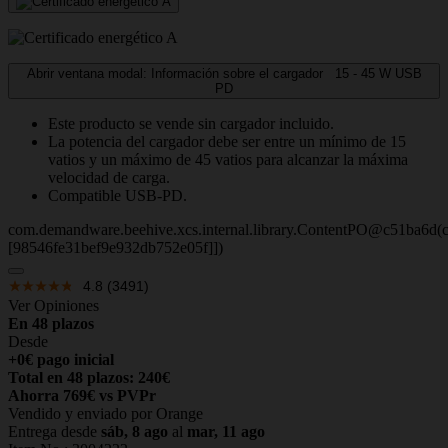
Abrir ventana modal: Información sobre el cargador
15 - 45
W
USB
PD
Este producto se vende sin cargador incluido.
La potencia del cargador debe ser entre un mínimo de 15
vatios y un máximo de 45 vatios para alcanzar la máxima
velocidad de carga.
Compatible USB-PD.
com.demandware.beehive.xcs.internal.library.ContentPO@c51ba6d(c
[98546fe31bef9e932db752e05f]])
4.8
(3491)
Ver Opiniones
En 48 plazos
Desde
+0€ pago inicial
Total en 48 plazos: 240€
Ahorra 769€ vs PVPr
Vendido y enviado por Orange
Entrega desde
sáb, 8 ago
al
mar, 11 ago