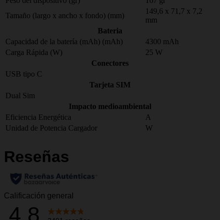
Peso del dispositivo (gr)
167 gr
149,6 x 71,7 x 7,2
Tamaño (largo x ancho x fondo) (mm)
mm
Bateria
Capacidad de la batería (mAh) (mAh)
4300 mAh
Carga Rápida (W)
25 W
Conectores
USB tipo C
Tarjeta SIM
Dual Sim
Impacto medioambiental
Eficiencia Energética
A
Unidad de Potencia Cargador
W