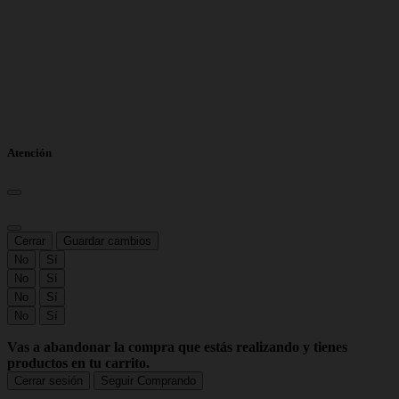
Atención
Cerrar
Guardar cambios
No
Sí
No
Sí
No
Sí
No
Sí
Vas a abandonar la compra que estás realizando y tienes
productos en tu carrito.
Cerrar sesión
Seguir Comprando