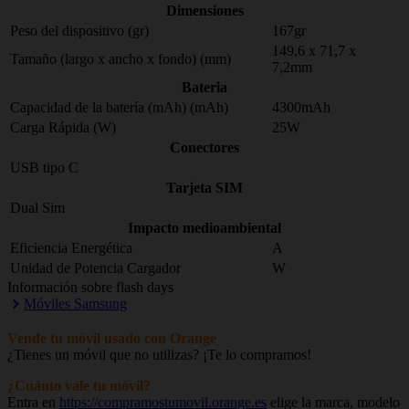
Dimensiones
Peso del dispositivo (gr)
167gr
149,6 x 71,7 x
Tamaño (largo x ancho x fondo) (mm)
7,2mm
Bateria
Capacidad de la batería (mAh) (mAh)
4300mAh
Carga Rápida (W)
25W
Conectores
USB tipo C
Tarjeta SIM
Dual Sim
Impacto medioambiental
Eficiencia Energética
A
Unidad de Potencia Cargador
W
Información sobre flash days
Móviles Samsung
Vende tu móvil usado con Orange
¿Tienes un móvil que no utilizas? ¡Te lo compramos!
¿Cuánto vale tu móvil?
Entra en
https://compramostumovil.orange.es
elige la marca, modelo