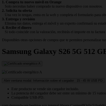
1. Compra tu nuevo móvil en Orange
Solo necesitas haber comprado tu nuevo dispositivo con nosotros.
2. Solicita tu oferta
Una vez lo tengas, entra en la web y completa el formulario para obte
3. Entrega y revisión
Elimina tus datos, entrega el móvil y un experto confirmará su estad
4. Recibe el dinero
Si todo coincide con la valoración, recibirás el importe en tu factur
Disponibles otras opciones de compra que te permiten personalizar tus
Samsung
Galaxy S26 5G 512 G
Abrir ventana modal: Información sobre el cargador
15 - 45
W
USB PD
Este producto se vende sin cargador incluido.
La potencia del cargador debe ser entre un mínimo de 15 vatio
Compatible USB-PD.
com.demandware.beehive.xcs.internal.library.ContentPO@c51ba6d(c