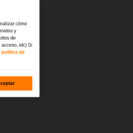
analizar cómo
tenidos y
bitos de
 acceso, etc) Si
a
política de
ceptar