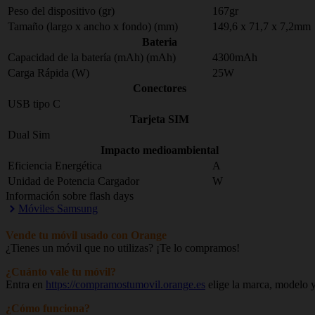
Peso del dispositivo (gr)
167gr
Tamaño (largo x ancho x fondo) (mm)
149,6 x 71,7 x 7,2mm
Bateria
Capacidad de la batería (mAh) (mAh)
4300mAh
Carga Rápida (W)
25W
Conectores
USB tipo C
Tarjeta SIM
Dual Sim
Impacto medioambiental
Eficiencia Energética
A
Unidad de Potencia Cargador
W
Información sobre flash days
Móviles Samsung
Vende tu móvil usado con Orange
¿Tienes un móvil que no utilizas? ¡Te lo compramos!
¿Cuánto vale tu móvil?
Entra en
https://compramostumovil.orange.es
elige la marca, modelo y
¿Cómo funciona?