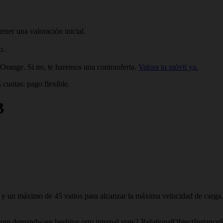
ner una valoración inicial.
o.
a Orange. Si no, te haremos una contraoferta.
Valora tu móvil ya.
 cuotas: pago flexible.
B
s y un máximo de 45 vatios para alcanzar la máxima velocidad de carga.
om.demandware.beehive.orm.internal.state2.RelationalObjectInstanc