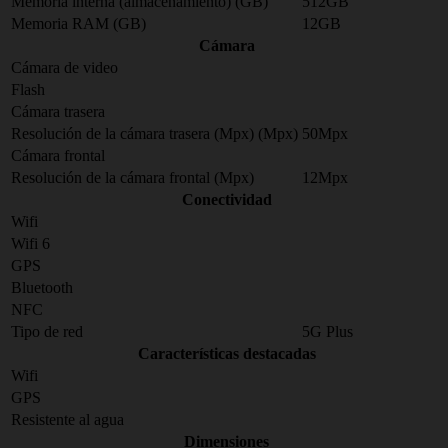
Memoria interna (almacenamiento) (GB)
512GB
Memoria RAM (GB)
12GB
Cámara
Cámara de video
Flash
Cámara trasera
Resolución de la cámara trasera (Mpx) (Mpx)
50Mpx
Cámara frontal
Resolución de la cámara frontal (Mpx)
12Mpx
Conectividad
Wifi
Wifi 6
GPS
Bluetooth
NFC
Tipo de red
5G Plus
Características destacadas
Wifi
GPS
Resistente al agua
Dimensiones